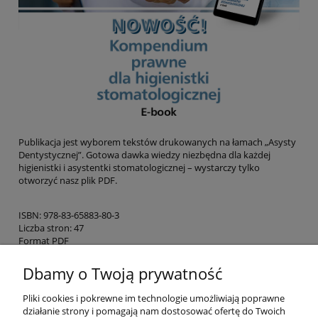
Publikacja jest wyborem tekstów drukowanych na łamach „Asysty
Dentystycznej”. Gotowa dawka wiedzy niezbędna dla każdej
higienistki i asystentki stomatologicznej – wystarczy tylko
otworzyć nasz plik PDF.
ISBN: 978-83-65883-80-3
Liczba stron: 47
Format PDF
Dbamy o Twoją prywatność
Pomoc
Pliki cookies i pokrewne im technologie umożliwiają poprawne
działanie strony i pomagają nam dostosować ofertę do Twoich