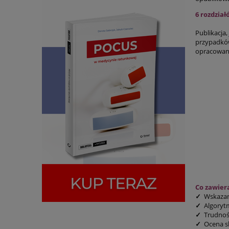
6 rozdział
Publikacja,
przypadków
opracowani
Co zawier
✓
Wskazani
✓
Algorytm
✓
Trudnośc
✓
Ocena sk