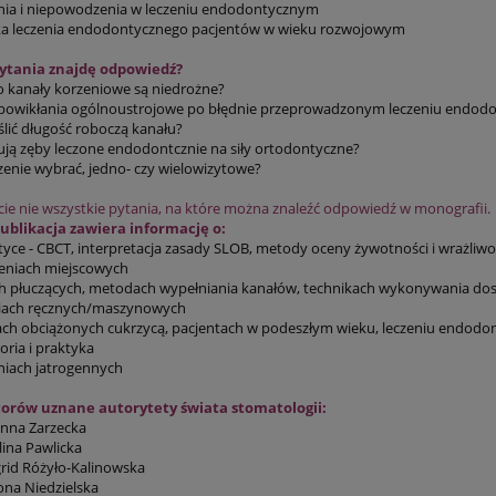
ia i niepowodzenia w leczeniu endodontycznym
a leczenia endodontycznego pacjentów w wieku rozwojowym
pytania znajdę odpowiedź?
 kanały korzeniowe są niedrożne?
 powikłania ogólnoustrojowe po błędnie przeprowadzonym leczeniu endo
lić długość roboczą kanału?
ują zęby leczone endodontcznie na siły ortodontyczne?
czenie wybrać, jedno- czy wielowizytowe?
cie nie wszystkie pytania, na które można znaleźć odpowiedź w monografii.
ublikacja zawiera informację o:
yce - CBCT, interpretacja zasady SLOB, metody oceny żywotności i wrażliwo
eniach miejscowych
 płuczących, metodach wypełniania kanałów, technikach wykonywania do
iach ręcznych/maszynowych
ch obciążonych cukrzycą, pacjentach w podeszłym wieku, leczeniu endodo
ria i praktyka
niach jatrogennych
orów uznane autorytety świata stomatologii:
anna Zarzecka
lina Pawlicka
grid Różyło-Kalinowska
ona Niedzielska