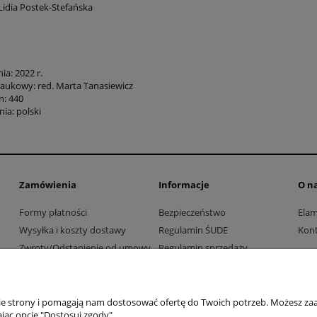
Lidia Postek-Stefańska
a: 2022 r.
aukowy: red. Marta Tanasiewicz
n: 440
ia: polski
Zamówienia
Informacje
O n
Formy płatności
Bezpieczeństwo
Ela
Wysyłka i koszty dostawy
Regulamin ŚUDE
Kont
Zwroty/Odstąpienie od umowy
Regulamin sprzedaży
Współpraca z firmami i
Polityka prywatności
instytucjami
nie strony i pomagają nam dostosować ofertę do Twoich potrzeb. Możesz zaa
jąc opcję "Dostosuj zgody".