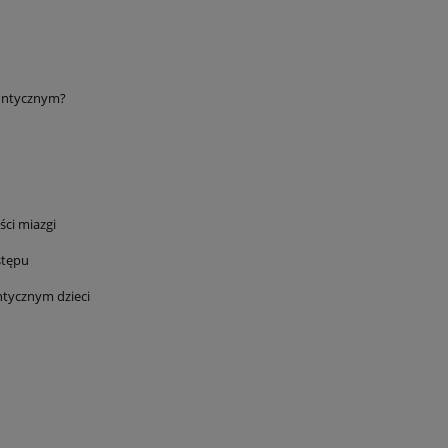
dontycznym?
ści miazgi
stępu
ntycznym dzieci