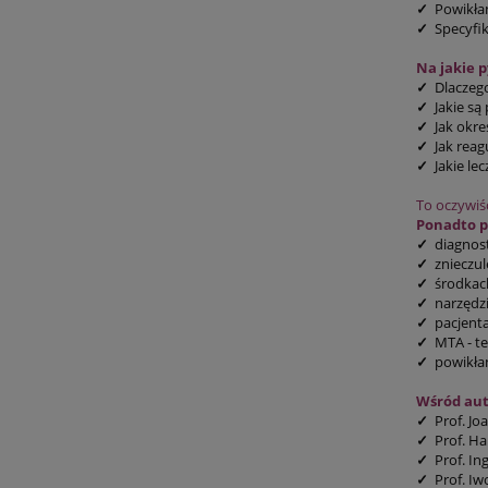
✓
Powikłan
✓
Specyfik
Na jakie 
✓
Dlaczego
✓
Jakie są
✓
Jak okreś
✓
Jak reag
✓
Jakie le
To oczywiś
Ponadto p
✓
diagnost
✓
znieczul
✓
środkach
✓
narzędz
✓
pacjenta
✓
MTA - teo
✓
powikła
Wśród aut
✓
Prof. Jo
✓
Prof. Ha
✓
Prof. In
✓
Prof. Iw