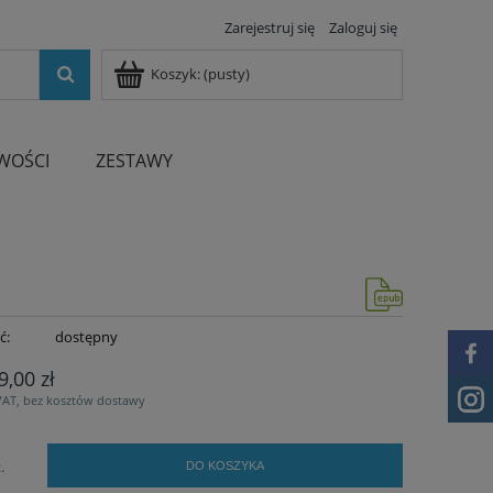
Zarejestruj się
Zaloguj się
Koszyk:
(pusty)
WOŚCI
ZESTAWY
ć:
dostępny
9,00 zł
VAT, bez kosztów dostawy
.
DO KOSZYKA