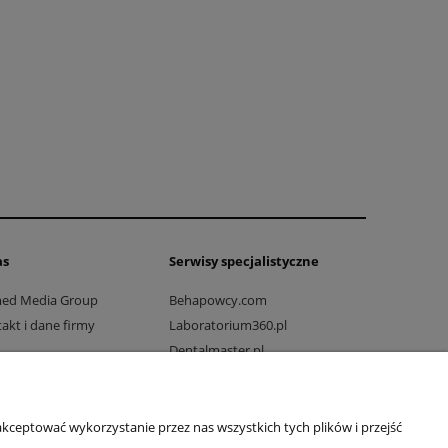
as
Serwisy specjalistyczne
med Media Group
Behapowcy.com
akt i dane firmy
Laboratorium360.pl
Dentalmaster.pl
Dlaprodukcji.pl
Dlaszpitali.pl
Drogowo-mostowy.pl
kceptować wykorzystanie przez nas wszystkich tych plików i przejść