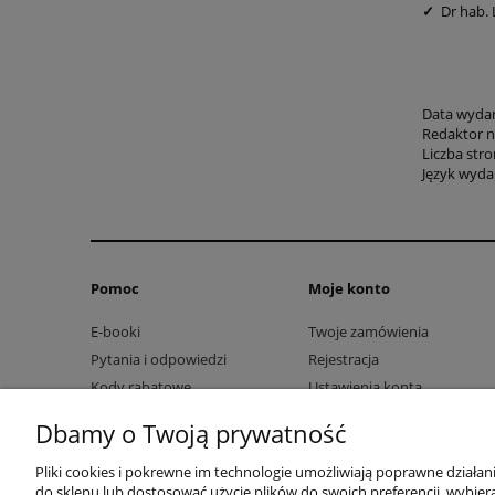
✓
Dr hab. 
Data wydani
Redaktor n
Liczba stro
Język wydan
Pomoc
Moje konto
E-booki
Twoje zamówienia
Pytania i odpowiedzi
Rejestracja
Kody rabatowe
Ustawienia konta
Przechowalnia
Dbamy o Twoją prywatność
Pliki cookies i pokrewne im technologie umożliwiają poprawne działa
do sklepu lub dostosować użycie plików do swoich preferencji, wybiera