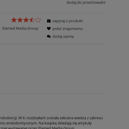
dodaj do przechowalni
zapytaj o produkt
:
Elamed Media Group
poleć znajomemu
dodaj opinię
odoncji. W 6. rozdziałach została zebrana wiedza z zakresu
iu endodontycznym. Na książkę składają się artykuły
icznej wydawanej przez Elamed Media Group.