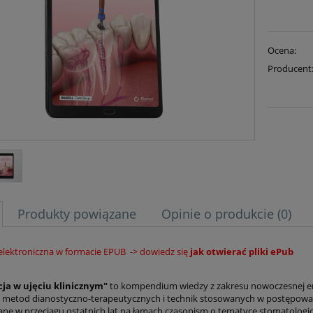
Ocena:
Producent
Produkty powiązane
Opinie o produkcie (0)
 elektroniczna w formacie EPUB
-> dowiedz się
jak otwierać pliki ePub
ja w ujęciu klinicznym"
to kompendium wiedzy z zakresu nowoczesnej end
 metod dianostyczno-terapeutycznych i technik stosowanych w postępowan
ne w przeciągu ostatnich lat na łamach czasopism o tematyce stomatolog