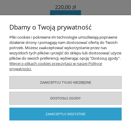
220,00 zł
DO KOSZYKA
Dbamy o Twoją prywatność
Pomoc
Pliki cookies i pokrewne im technologie umożliwiają poprawne
działanie strony i pomagają nam dostosować ofertę do Twoich
potrzeb. Możesz zaakceptować wykorzystanie przez nas
Moje konto
wszystkich tych plików i przejść do sklepu lub dostosować użycie
plików do swoich preferencji, wybierając opcję "Dostosuj zgody".
Zamówienia
Więcej o plikach cookies przeczytasz w naszej Polityce
prywatności.
Informacje
ZAAKCEPTUJ TYLKO NIEZBĘDNE
O nas
DOSTOSUJ ZGODY
Serwisy specjalistyczne
ZAAKCEPTUJ WSZYSTKIE
2026 © ELAMED. Wszystkie prawa zastrzeżone.