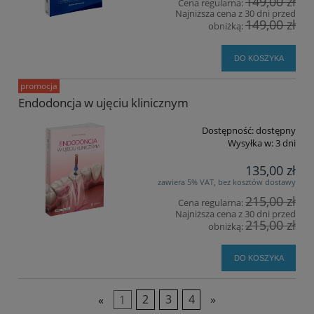
149,00 zł
Cena regularna:
Najniższa cena z 30 dni przed
149,00 zł
obniżką:
DO KOSZYKA
promocja
Endodoncja w ujęciu klinicznym
Dostępność:
dostępny
Wysyłka w:
3 dni
135,00 zł
zawiera 5% VAT, bez kosztów dostawy
215,00 zł
Cena regularna:
Najniższa cena z 30 dni przed
215,00 zł
obniżką:
DO KOSZYKA
«
1
2
3
4
»