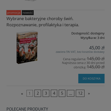
promocja
nowość
Wybrane bakteryjne choroby świń.
Rozpoznawanie, profilaktyka i terapia.
Dostępność:
dostępny
Wysyłka w:
3 dni
45,00 zł
zawiera 5% VAT, bez kosztów dostawy
145,00 zł
Cena regularna:
Najniższa cena z 30 dni przed
145,00 zł
obniżką:
DO KOSZYKA
«
1
2
3
4
5
...
12
»
POLECANE PRODUKTY