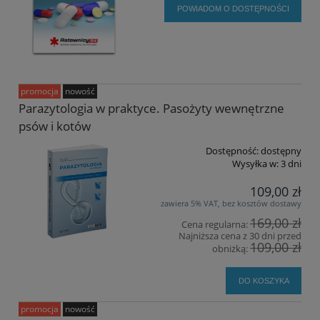
POWIADOM O DOSTĘPNOŚCI
promocja
nowość
Parazytologia w praktyce. Pasożyty wewnętrzne
psów i kotów
Dostępność:
dostępny
Wysyłka w:
3 dni
109,00 zł
zawiera 5% VAT, bez kosztów dostawy
169,00 zł
Cena regularna:
Najniższa cena z 30 dni przed
109,00 zł
obniżką:
DO KOSZYKA
promocja
nowość