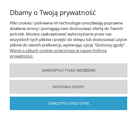
DO KOSZYKA
Dbamy o Twoją prywatność
Pomoc
Pliki cookies i pokrewne im technologie umożliwiają poprawne
działanie strony i pomagają nam dostosować ofertę do Twoich
potrzeb. Możesz zaakceptować wykorzystanie przez nas
Moje konto
wszystkich tych plików i przejść do sklepu lub dostosować użycie
plików do swoich preferencji, wybierając opcję "Dostosuj zgody".
Zamówienia
Więcej o plikach cookies przeczytasz w naszej Polityce
prywatności.
Informacje
ZAAKCEPTUJ TYLKO NIEZBĘDNE
O nas
DOSTOSUJ ZGODY
Serwisy specjalistyczne
ZAAKCEPTUJ WSZYSTKIE
2026 © ELAMED. Wszystkie prawa zastrzeżone.
POKAŻ PEŁNĄ WERSJĘ STRONY
Sklep internetowy Shoper.pl