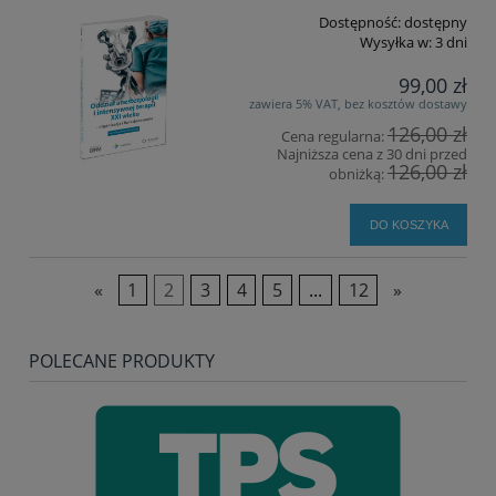
Dostępność:
dostępny
Wysyłka w:
3 dni
99,00 zł
zawiera 5% VAT, bez kosztów dostawy
126,00 zł
Cena regularna:
Najniższa cena z 30 dni przed
126,00 zł
obniżką:
DO KOSZYKA
«
1
2
3
4
5
...
12
»
POLECANE PRODUKTY