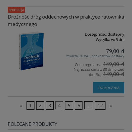
promocja
Drożność dróg oddechowych w praktyce ratownika
medycznego
Dostępność:
dostępny
Wysyłka w:
3 dni
79,00 zł
zawiera 5% VAT, bez kosztów dostawy
149,00 zł
Cena regularna:
Najniższa cena z 30 dni przed
149,00 zł
obniżką:
DO KOSZYKA
«
1
2
3
4
5
6
...
12
»
POLECANE PRODUKTY