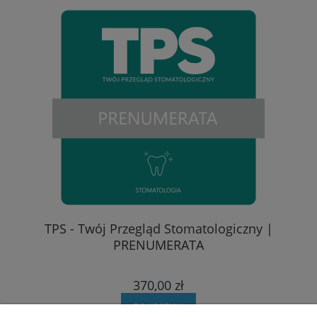
TPS - Twój Przegląd Stomatologiczny |
PRENUMERATA
370,00 zł
DO KOSZYKA