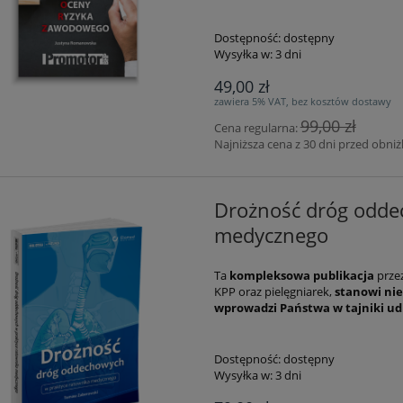
Dostępność:
dostępny
Wysyłka w:
3 dni
49,00 zł
zawiera 5% VAT, bez kosztów dostawy
99,00 zł
Cena regularna:
Najniższa cena z 30 dni przed obniż
Drożność dróg odde
medycznego
Ta
kompleksowa publikacja
prze
KPP oraz pielęgniarek,
stanowi nie
wprowadzi Państwa w tajniki u
Dostępność:
dostępny
Wysyłka w:
3 dni