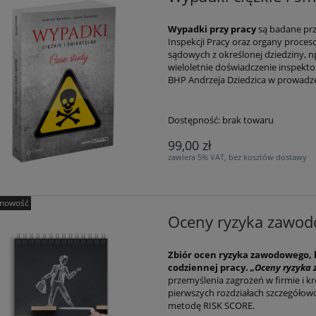
Wypadki przy pracy
są badane pr
Inspekcji Pracy oraz organy proceso
sądowych z określonej dziedziny, n
wieloletnie doświadczenie inspekto
BHP Andrzeja Dziedzica w prowadz
Dostępność:
brak towaru
99,00 zł
zawiera 5% VAT, bez kosztów dostawy
nowość
Oceny ryzyka zawo
Zbiór ocen ryzyka zawodowego, 
codziennej pracy.
„Oceny ryzyka
przemyślenia zagrożeń w firmie i k
pierwszych rozdziałach szczegółow
metodę RISK SCORE.