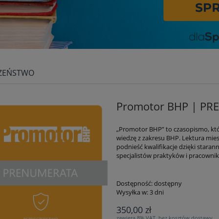
CZEŃSTWO
Promotor BHP | P
„Promotor BHP” to czasopismo, któ
wiedzę z zakresu BHP. Lektura mies
podnieść kwalifikacje dzięki star
specjalistów praktyków i pracown
Dostępność:
dostępny
Wysyłka w:
3 dni
350,00 zł
zawiera 8% VAT, bez kosztów dostawy