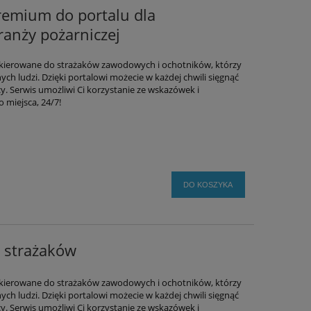
Premium do portalu dla
ranży pożarniczej
skierowane do strażaków zawodowych i ochotników, którzy
nych ludzi. Dzięki portalowi możecie w każdej chwili sięgnąć
y. Serwis umożliwi Ci korzystanie ze wskazówek i
 miejsca, 24/7!
DO KOSZYKA
a strażaków
skierowane do strażaków zawodowych i ochotników, którzy
nych ludzi. Dzięki portalowi możecie w każdej chwili sięgnąć
y. Serwis umożliwi Ci korzystanie ze wskazówek i