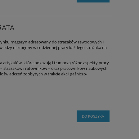
RATA
a rynku magazyn adresowany do strażaków zawodowych i
wiedzy niezbędny w codziennej pracy każdego strażaka na
a artykułów, które pokazują i tłumaczą różne aspekty pracy
w – strażaków i ratowników – oraz pracowników naukowych
oświadczeń zdobytych w trakcie akcji gaśniczo-
DO KOSZYKA