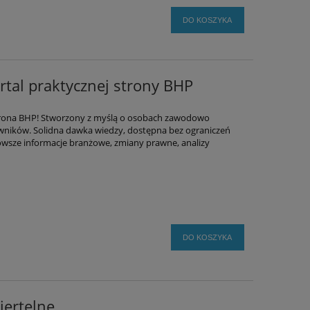
DO KOSZYKA
tal praktycznej strony BHP
trona BHP! Stworzony z myślą o osobach zawodowo
wników. Solidna dawka wiedzy, dostępna bez ograniczeń
nowsze informacje branżowe, zmiany prawne, analizy
DO KOSZYKA
iertelne