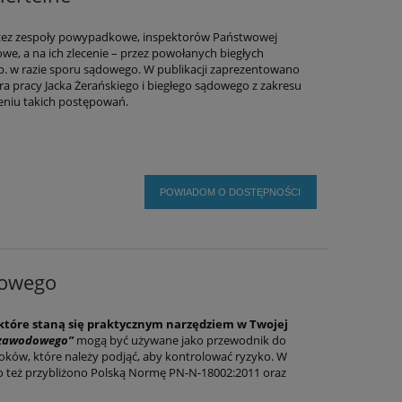
zez zespoły powypadkowe, inspektorów Państwowej
we, a na ich zlecenie – przez powołanych biegłych
p. w razie sporu sądowego. W publikacji zaprezentowano
ra pracy Jacka Żerańskiego i biegłego sądowego z zakresu
eniu takich postępowań.
POWIADOM O DOSTĘPNOŚCI
dowego
które staną się praktycznym narzędziem w Twojej
 zawodowego”
mogą być używane jako przewodnik do
roków, które należy podjąć, aby kontrolować ryzyko. W
o też przybliżono Polską Normę PN-N-18002:2011 oraz