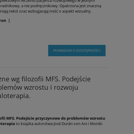
mpleksowym leczeniu pacjenta rozwojowego w jednym
oradnikowy, a nie podręcznikowy. Opatrzona jest znaczną
ełniają tekst oraz wzbogacają treść o aspekt wizualny.
ron |
POWIADOM O DOSTĘPNOŚCI
ne wg filozofii MFS. Podejście
blemów wzrostu i rozwoju
loterapia.
ofii MFS. Podejście przyczynowe do problemów wzrostu
oterapia
to
książka autorstwa
José Durán von Arx i Moniki