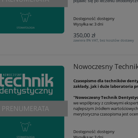
pojawić się po leczeniu ortodontycz
Dostępność:
dostępny
Wysyłka w:
3 dni
350,00 zł
zawiera 8% VAT, bez kosztów dostawy
Nowoczesny Techni
Czasopismo dla techników dent
zakłady, jak i duże laboratoria 
"Nowoczesny Technik Dentysty
we współpracy z czołowymi eksperta
najlepszym źródłem wartościowych 
merytoryczna czasopisma jest oceni
Dostępność:
dostępny
Wysyłka w:
3 dni