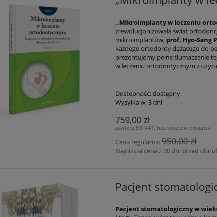
,,Mikroimplanty w leczeniu ort
zrewolucjonizowała świat ortodoncj
mikroimplantów,
prof. Hyo-Sang 
każdego ortodonty dążącego do perf
prezentujemy pełne tłumaczenie te
w leczeniu ortodontycznym z użyc
Dostępność:
dostępny
Wysyłka w:
3 dni
759,00 zł
zawiera 5% VAT, bez kosztów dostawy
950,00 zł
Cena regularna:
Najniższa cena z 30 dni przed obniż
Pacjent stomatolog
Pacjent stomatologiczny w wie