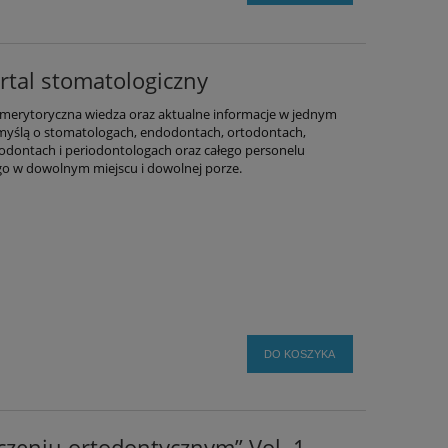
rtal stomatologiczny
merytoryczna wiedza oraz aktualne informacje w jednym
 myślą o stomatologach, endodontach, ortodontach,
odontach i periodontologach oraz całego personelu
ego w dowolnym miejscu i dowolnej porze.
DO KOSZYKA
czeniu ortodontycznym” Vol. 1