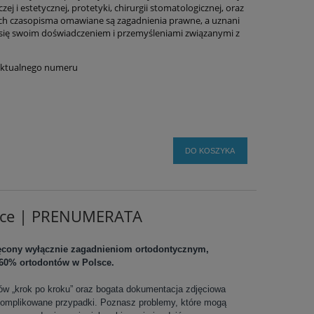
j i estetycznej, protetyki, chirurgii stomatologicznej, oraz
ch czasopisma omawiane są zagadnienia prawne, a uznani
się swoim doświadczeniem i przemyśleniami związanymi z
aktualnego numeru
DO KOSZYKA
tyce | PRENUMERATA
ięcony wyłącznie zagadnieniom ortodontycznym,
60% ortodontów w Polsce.
ów „krok po kroku” oraz bogata dokumentacja zdjęciowa
komplikowane przypadki. Poznasz problemy, które mogą