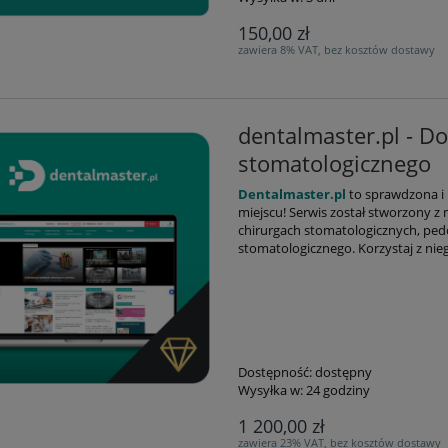
150,00 zł
zawiera 8% VAT, bez kosztów dostawy
dentalmaster.pl - D
stomatologicznego
Dentalmaster.pl
to s
prawdzona i 
miejscu!
Serwis został stworzony z
chirurgach stomatologicznych, ped
stomatologicznego. Korzystaj z ni
Dostępność:
dostępny
Wysyłka w:
24 godziny
1 200,00 zł
zawiera 23% VAT, bez kosztów dostawy