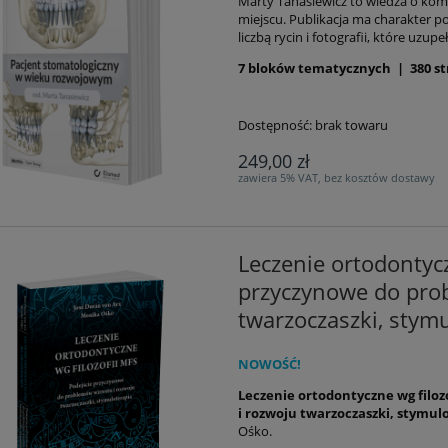
Marty Tanasiewicz to wiedza o ko
miejscu. Publikacja ma charakter p
liczbą rycin i fotografii, które uzup
7 bloków tematycznych | 380 st
Dostępność:
brak towaru
249,00 zł
zawiera 5% VAT, bez kosztów dostawy
Leczenie ortodontycz
przyczynowe do pro
twarzoczaszki, stymu
NOWOŚĆ!
Leczenie ortodontyczne wg filoz
i rozwoju twarzoczaszki, stymul
Ośko.