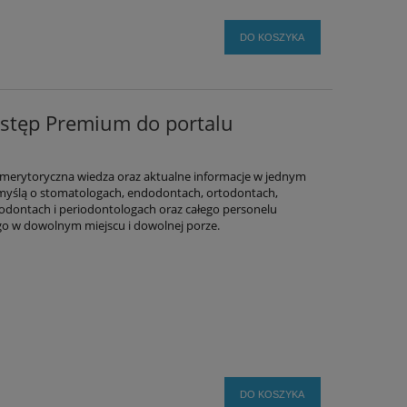
DO KOSZYKA
ostęp Premium do portalu
merytoryczna wiedza oraz aktualne informacje w jednym
 myślą o stomatologach, endodontach, ortodontach,
odontach i periodontologach oraz całego personelu
ego w dowolnym miejscu i dowolnej porze.
DO KOSZYKA