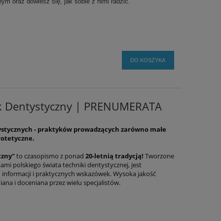
nym oraz dowiesz się, jak sobie z nimi radzić.
DO KOSZYKA
k Dentystyczny | PRENUMERATA
ystycznych - praktyków prowadzących zarówno małe
protetyczne.
czny"
to czasopismo z ponad
20-letnią tradycją!
Tworzone
mi polskiego świata techniki dentystycznej, jest
informacji i praktycznych wskazówek. Wysoka jakość
ana i doceniana przez wielu specjalistów.