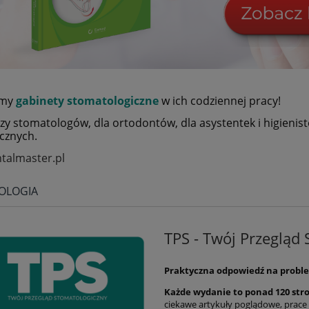
amy
gabinety stomatologiczne
w ich codziennej pracy!
rzy stomatologów, dla ortodontów, dla asystentek i higienis
cznych.
talmaster.pl
OLOGIA
TPS - Twój Przeglą
Praktyczna odpowiedź na problem
Każde wydanie to ponad 120 str
ciekawe artykuły poglądowe, prace 