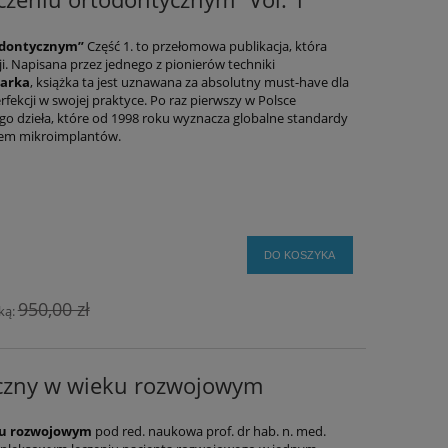
odontycznym”
Część 1. to przełomowa publikacja, która
i. Napisana przez jednego z pionierów techniki
Parka
, książka ta jest uznawana za absolutny must-have dla
ekcji w swojej praktyce. Po raz pierwszy w Polsce
go dzieła, które od 1998 roku wyznacza globalne standardy
iem mikroimplantów.
DO KOSZYKA
950,00 zł
ką:
iczny w wieku rozwojowym
ku rozwojowym
pod red. naukowa prof. dr hab. n. med.