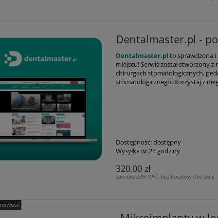
Dentalmaster.pl - po
Dentalmaster.pl
to s
prawdzona i 
miejscu!
Serwis został stworzony z
chirurgach stomatologicznych, ped
stomatologicznego. Korzystaj z ni
Dostępność:
dostępny
Wysyłka w:
24 godziny
320,00 zł
zawiera 23% VAT, bez kosztów dostawy
nowość
„Mikroimplanty w le