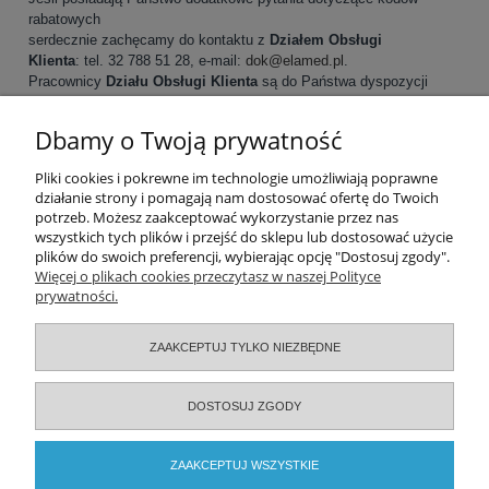
rabatowych
serdecznie zachęcamy do kontaktu z
Działem Obsługi
Klienta
:
tel. 32 788 51 28, e-mail:
dok@elamed.pl
.
Pracownicy
Działu Obsługi Klienta
są do Państwa dyspozycji
od
poniedziałku do piątku
w godzinach
8:00 - 16:00
.
Dbamy o Twoją prywatność
Pomoc
Pliki cookies i pokrewne im technologie umożliwiają poprawne
działanie strony i pomagają nam dostosować ofertę do Twoich
potrzeb. Możesz zaakceptować wykorzystanie przez nas
Moje konto
wszystkich tych plików i przejść do sklepu lub dostosować użycie
plików do swoich preferencji, wybierając opcję "Dostosuj zgody".
Zamówienia
Więcej o plikach cookies przeczytasz w naszej Polityce
prywatności.
Informacje
ZAAKCEPTUJ TYLKO NIEZBĘDNE
O nas
DOSTOSUJ ZGODY
Serwisy specjalistyczne
ZAAKCEPTUJ WSZYSTKIE