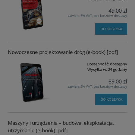
49,00 zł
zawiera 5% VAT, bez kosztów dostawy
DO KOSZYKA
Nowoczesne projektowanie dróg (e-book) [pdf]
Dostępność:
dostępny
Wysyłka w:
24 godziny
89,00 zł
zawiera 5% VAT, bez kosztów dostawy
DO KOSZYKA
Maszyny i urządzenia – budowa, eksploatacja,
utrzymanie (e-book) [pdf]