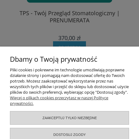
TPS - Twój Przegląd Stomatologiczny |
PRENUMERATA
370,00 zł
DO KOSZYKA
Dbamy o Twoją prywatność
Pomoc
Pliki cookies i pokrewne im technologie umożliwiają poprawne
działanie strony i pomagają nam dostosować ofertę do Twoich
potrzeb. Możesz zaakceptować wykorzystanie przez nas
Moje konto
wszystkich tych plików i przejść do sklepu lub dostosować użycie
plików do swoich preferencji, wybierając opcję "Dostosuj zgody".
Zamówienia
Więcej o plikach cookies przeczytasz w naszej Polityce
prywatności.
Informacje
ZAAKCEPTUJ TYLKO NIEZBĘDNE
O nas
DOSTOSUJ ZGODY