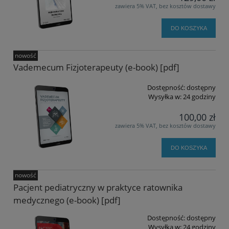
zawiera 5% VAT, bez kosztów dostawy
DO KOSZYKA
nowość
Vademecum Fizjoterapeuty (e-book) [pdf]
Dostępność:
dostępny
Wysyłka w:
24 godziny
100,00 zł
zawiera 5% VAT, bez kosztów dostawy
DO KOSZYKA
nowość
Pacjent pediatryczny w praktyce ratownika
medycznego (e-book) [pdf]
Dostępność:
dostępny
Wysyłka w:
24 godziny