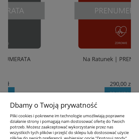
Na Ratunek | PRENUMERATA
290,00 zł
DO KOSZYKA
Dbamy o Twoją prywatność
Pomoc
Pliki cookies i pokrewne im technologie umożliwiają poprawne
działanie strony i pomagają nam dostosować ofertę do Twoich
potrzeb. Możesz zaakceptować wykorzystanie przez nas
Moje konto
wszystkich tych plików i przejść do sklepu lub dostosować użycie
plików do swoich preferencji, wybierając opcję "Dostosuj zgody".