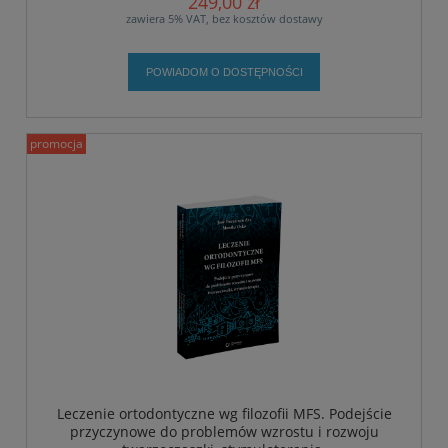
249,00 zł
zawiera 5% VAT, bez kosztów dostawy
POWIADOM O DOSTĘPNOŚCI
promocja
Leczenie ortodontyczne wg filozofii MFS. Podejście
przyczynowe do problemów wzrostu i rozwoju