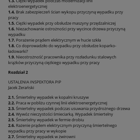
1.3.
Ciężki wypadek podczas modernizacji linii
elektroenergetycznej
1.4.
Brak zabezpieczeń ścian wykopu przyczyną wypadku przy
pracy
1.5.
Ciężki wypadek przy obsłudze maszyny przędzalniczej
1.6.
Niezachowanie ostrożności przy wycince drzewa przyczyną
wypadku
1.7.
Porażenie prądem elektrycznym w hucie szkła
1.8.
Co doprowadziło do wypadku przy obsłudze koparko-
ładowarki?
1.9.
Nieostrożność pracownika przy rozładunku stalowych
krążków przyczyną ciężkiego wypadku przy pracy
Rozdział 2
USTALENIA INSPEKTORA PIP
Jacek Żerański
2.1.
Śmiertelny wypadek w kopalni kruszyw
2.2.
Praca w pobliżu czynnej linii elektroenergetycznej
2.3.
Śmiertelny wypadek podczas usuwania przydrożnego drzewa
2.4.
Wywóz nieczystości śmieciarką. Wypadek śmiertelny
2.5.
Śmiertelny wypadek w fermie drobiu
2.6.
Rażenie prądem elektrycznym przyczyną śmiertelnego
wypadku przy pracy w wykopie
2.7.
Śmiertelny wypadek w żwirowni