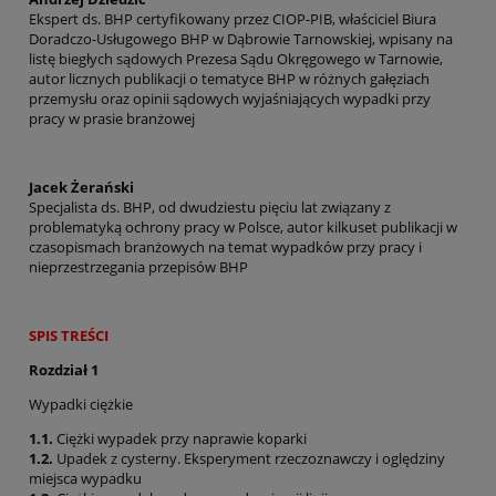
Ekspert ds. BHP certyfikowany przez CIOP-PIB, właściciel Biura
Doradczo-Usługowego BHP w Dąbrowie Tarnowskiej, wpisany na
listę biegłych sądowych Prezesa Sądu Okręgowego w Tarnowie,
autor licznych publikacji o tematyce BHP w różnych gałęziach
przemysłu oraz opinii sądowych wyjaśniających wypadki przy
pracy w prasie branżowej
Jacek Żerański
Specjalista ds. BHP, od dwudziestu pięciu lat związany z
problematyką ochrony pracy w Polsce, autor kilkuset publikacji w
czasopismach branżowych na temat wypadków przy pracy i
nieprzestrzegania przepisów BHP
SPIS TREŚCI
Rozdział 1
Wypadki ciężkie
1.1.
Ciężki wypadek przy naprawie koparki
1.2.
Upadek z cysterny. Eksperyment rzeczoznawczy i oględziny
miejsca wypadku