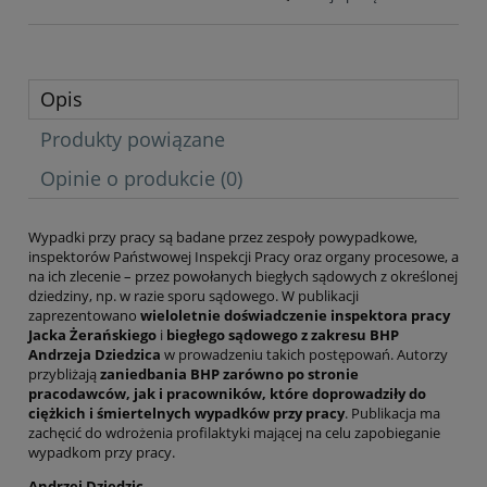
Opis
Produkty powiązane
Opinie o produkcie (0)
Wypadki przy pracy są badane przez zespoły powypadkowe,
inspektorów Państwowej Inspekcji Pracy oraz organy procesowe, a
na ich zlecenie – przez powołanych biegłych sądowych z określonej
dziedziny, np. w razie sporu sądowego. W publikacji
zaprezentowano
wieloletnie doświadczenie inspektora pracy
Jacka Żerańskiego
i
biegłego sądowego z zakresu BHP
Andrzeja Dziedzica
w prowadzeniu takich postępowań. Autorzy
przybliżają
zaniedbania BHP zarówno po stronie
pracodawców, jak i pracowników, które doprowadziły do
ciężkich i śmiertelnych wypadków przy pracy
. Publikacja ma
zachęcić do wdrożenia profilaktyki mającej na celu zapobieganie
wypadkom przy pracy.
Andrzej Dziedzic