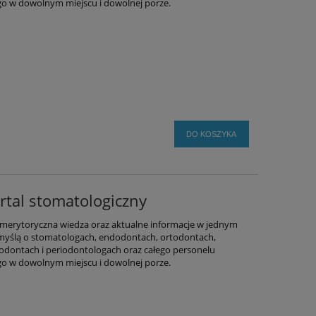
ego w dowolnym miejscu i dowolnej porze.
DO KOSZYKA
rtal stomatologiczny
merytoryczna wiedza oraz aktualne informacje w jednym
 myślą o stomatologach, endodontach, ortodontach,
odontach i periodontologach oraz całego personelu
ego w dowolnym miejscu i dowolnej porze.