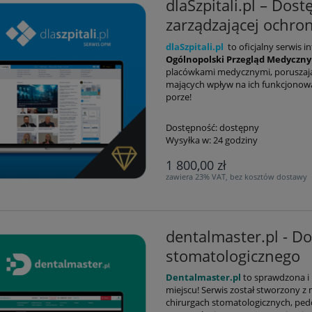
dlaSzpitali.pl – Dos
zarządzającej ochro
dlaSzpitali.pl
to oficjalny serwis
Ogólnopolski Przegląd Medyczny
placówkami medycznymi, poruszając
mających wpływ na ich funkcjonowa
porze!
Dostępność:
dostępny
Wysyłka w:
24 godziny
1 800,00 zł
zawiera 23% VAT, bez kosztów dostawy
dentalmaster.pl - D
stomatologicznego
Dentalmaster.pl
to s
prawdzona i 
miejscu!
Serwis został stworzony z
chirurgach stomatologicznych, ped