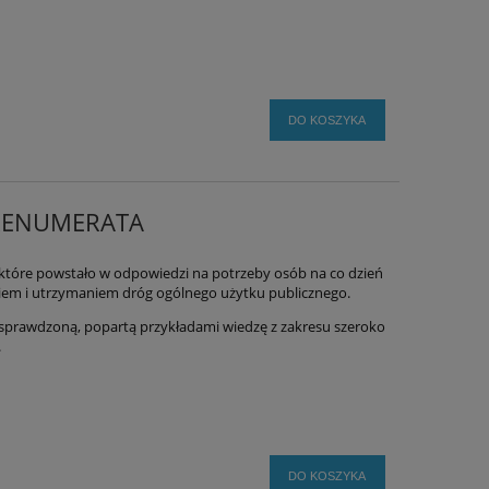
DO KOSZYKA
 PRENUMERATA
które
powstało w odpowiedzi na potrzeby osób na co dzień
em i utrzymaniem dróg ogólnego użytku publicznego.
sprawdzoną, popartą przykładami wiedzę z zakresu szeroko
.
DO KOSZYKA