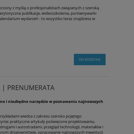
orzony z myślą o profesjonalistach związanych z szeroką
Merytoryczne publikacje, wideoszkolenia, porównywarki
alendarium wydarzeń - to wszystko teraz znajdziesz w
DO KOSZYKA
y | PRENUMERATA
ne i niezbędne narzędzie w poznawaniu najnowszych
rzykładami wiedza z zakresu szeroko pojętego
ie: praktyczne artykuły poświęcone projektowaniu,
drogami i autostradami, przegląd technologii, materiałów i
nym drogownictwie, opracowanie najnowszych inwestycji