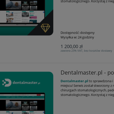
stomatologicznego. Korzystaj z ni
Dostępność:
dostępny
Wysyłka w:
24 godziny
1 200,00 zł
zawiera 23% VAT, bez kosztów dostawy
Dentalmaster.pl - po
Dentalmaster.pl
to s
prawdzona i 
miejscu!
Serwis został stworzony z
chirurgach stomatologicznych, ped
stomatologicznego. Korzystaj z ni