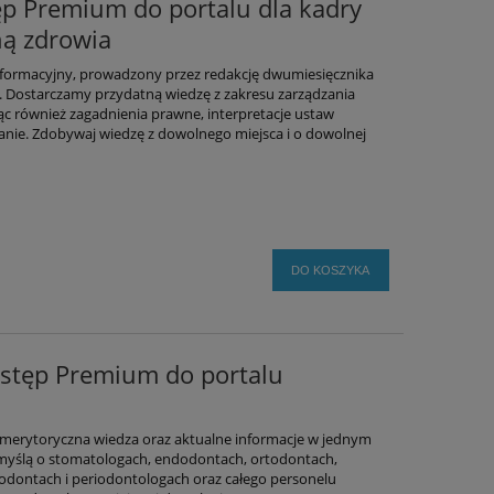
tęp Premium do portalu dla kadry
ną zdrowia
 informacyjny, prowadzony przez redakcję dwumiesięcznika
. Dostarczamy przydatną wiedzę z zakresu zarządzania
 również zagadnienia prawne, interpretacje ustaw
nie. Zdobywaj wiedzę z dowolnego miejsca i o dowolnej
DO KOSZYKA
ostęp Premium do portalu
merytoryczna wiedza oraz aktualne informacje w jednym
 myślą o stomatologach, endodontach, ortodontach,
odontach i periodontologach oraz całego personelu