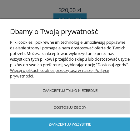
320,00 zł
DO KOSZYKA
Dbamy o Twoją prywatność
Pomoc
Pliki cookies i pokrewne im technologie umożliwiają poprawne
działanie strony i pomagają nam dostosować ofertę do Twoich
potrzeb. Możesz zaakceptować wykorzystanie przez nas
Moje konto
wszystkich tych plików i przejść do sklepu lub dostosować użycie
plików do swoich preferencji, wybierając opcję "Dostosuj zgody".
Zamówienia
Więcej o plikach cookies przeczytasz w naszej Polityce
prywatności.
Informacje
ZAAKCEPTUJ TYLKO NIEZBĘDNE
O nas
DOSTOSUJ ZGODY
Serwisy specjalistyczne
ZAAKCEPTUJ WSZYSTKIE
2026 © ELAMED. Wszystkie prawa zastrzeżone.