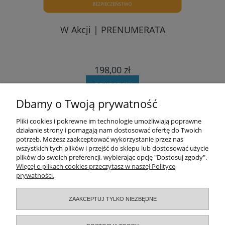
W Akcji | PRENUMERATA
198,00 zł
DO KOSZYKA
Dbamy o Twoją prywatność
Pomoc
Pliki cookies i pokrewne im technologie umożliwiają poprawne
działanie strony i pomagają nam dostosować ofertę do Twoich
potrzeb. Możesz zaakceptować wykorzystanie przez nas
Moje konto
wszystkich tych plików i przejść do sklepu lub dostosować użycie
plików do swoich preferencji, wybierając opcję "Dostosuj zgody".
Zamówienia
Więcej o plikach cookies przeczytasz w naszej Polityce
prywatności.
Informacje
ZAAKCEPTUJ TYLKO NIEZBĘDNE
O nas