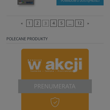
POWIADOM O DOSTĘPNOŚCI
«
1
2
3
4
5
...
12
»
POLECANE PRODUKTY