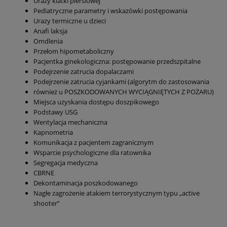
Urazy klatki piersiowej
Pediatryczne parametry i wskazówki postępowania
Urazy termiczne u dzieci
Anafi laksja
Omdlenia
Przełom hipometaboliczny
Pacjentka ginekologiczna: postępowanie przedszpitalne
Podejrzenie zatrucia dopalaczami
Podejrzenie zatrucia cyjankami (algorytm do zastosowania
również u POSZKODOWANYCH WYCIĄGNIĘTYCH Z POŻARU)
Miejsca uzyskania dostępu doszpikowego
Podstawy USG
Wentylacja mechaniczna
Kapnometria
Komunikacja z pacjentem zagranicznym
Wsparcie psychologiczne dla ratownika
Segregacja medyczna
CBRNE
Dekontaminacja poszkodowanego
Nagłe zagrożenie atakiem terrorystycznym typu „active
shooter”