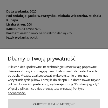
Data wydania:
2025
Pod redakcją: Jacka Wawrzynka, Michała Wieczorka, Michała
Kucapa
Liczba stron:
200
ISBN:
978-83-66984-92-9
Format:
kieszonkowy na spirali z okładką PCV
Język wydania:
polski
Pliki do pobrania:
Dbamy o Twoją prywatność
Pediatryczne parametry i wskazówki postępowania
Pomoc
Pliki cookies i pokrewne im technologie umożliwiają poprawne
działanie strony i pomagają nam dostosować ofertę do Twoich
potrzeb. Możesz zaakceptować wykorzystanie przez nas
Moje konto
wszystkich tych plików i przejść do sklepu lub dostosować użycie
plików do swoich preferencji, wybierając opcję "Dostosuj zgody".
Zamówienia
Więcej o plikach cookies przeczytasz w naszej Polityce
prywatności.
Informacje
ZAAKCEPTUJ TYLKO NIEZBĘDNE