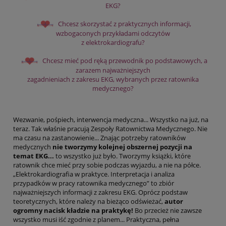
EKG?
Chcesz skorzystać z praktycznych informacji,
wzbogaconych przykładami odczytów
z elektrokardiografu?
Chcesz mieć pod ręką przewodnik po podstawowych, a
zarazem najważniejszych
zagadnieniach z zakresu EKG, wybranych przez ratownika
medycznego?
Wezwanie, pośpiech, interwencja medyczna... Wszystko na już, na
teraz. Tak właśnie pracują Zespoły Ratownictwa Medycznego. Nie
ma czasu na zastanowienie... Znając potrzeby ratowników
medycznych
nie tworzymy kolejnej obszernej pozycji na
temat EKG...
to wszystko już było. Tworzymy książki, które
ratownik chce mieć przy sobie podczas wyjazdu, a nie na półce.
„Elektrokardiografia w praktyce. Interpretacja i analiza
przypadków w pracy ratownika medycznego” to zbiór
najważniejszych informacji z zakresu EKG. Oprócz podstaw
teoretycznych, które należy na bieżąco odświeżać,
autor
ogromny nacisk kładzie na praktykę!
Bo przecież nie zawsze
wszystko musi iść zgodnie z planem... Praktyczna, pełna