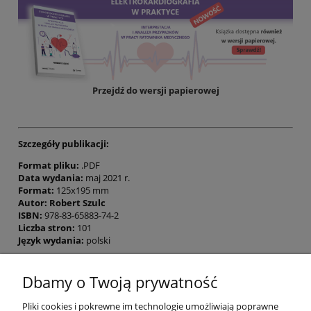
Przejdź do wersji papierowej
Szczegóły publikacji:
Format pliku:
.PDF
Data wydania:
maj 2021 r.
Format:
125x195 mm
Autor:
Robert Szulc
ISBN:
978-83-65883-74-2
Liczba stron:
101
Język wydania:
polski
Dbamy o Twoją prywatność
Pomoc
Pliki cookies i pokrewne im technologie umożliwiają poprawne