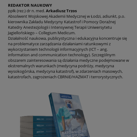
REDAKTOR NAUKOWY
ppłk (rez.) dr n. med.
Arkadiusz Trzos
Absolwent Wojskowej Akademii Medycznej w Łodzi, adiunkt, p.o.
kierownika Zakładu Medycyny Katastrof i Pomocy Doraźnej
Katedry Anestezjo­logii i Intensywnej Terapii Uniwersytetu
Jagiellońskiego – Colle­gium Medicum.
Działalność naukowa, publicystyczna i edukacyjna koncentruje się
na problematyce zarządzania dzia­łaniami ratunkowymi z
wykorzystaniem technologii informacyjnych (ICT – ang.
information and commu­nication technology). Szczególnym
obszarem zain­teresowania są działania medyczne podejmowane w
ekstremalnych warunkach (medycyna podróży, medycyna
wysokogórska, medycyna katastrof), w zdarzeniach masowych,
katastrofach, zagroże­niach CBRNiE/HAZMAT i terrorystycznych.