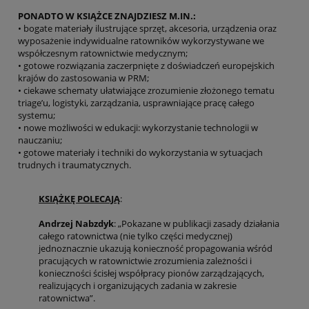
PONADTO W KSIĄŻCE ZNAJDZIESZ M.IN.:
• bogate materiały ilustrujące sprzęt, akcesoria, urządzenia oraz
wyposażenie indywidualne ratowników wykorzystywane we
współczesnym ratownictwie medycznym;
• gotowe rozwiązania zaczerpnięte z doświadczeń europejskich
krajów do zastosowania w PRM;
• ciekawe schematy ułatwiające zrozumienie złożonego tematu
triage’u, logistyki, zarządzania, usprawniające pracę całego
systemu;
• nowe możliwości w edukacji: wykorzystanie tech­nologii w
nauczaniu;
• gotowe materiały i techniki do wykorzystania w sytuacjach
trudnych i traumatycznych.
KSIĄŻKĘ POLECAJĄ
:
Andrzej Nabzdyk
: „Pokazane w publikacji zasady działania
całego ratownictwa (nie tylko części medycznej)
jednoznacznie ukazują konieczność propagowania wśród
pracujących w ratownic­twie zrozumienia zależności i
konieczności ścisłej współpracy pionów zarządzających,
realizujących i organizujących zadania w zakresie
ratownictwa”.