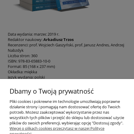
Data wydania: marzec 2019 r.
Redaktor naukowy:
Arkadiusz Trzos
Recenzenci: prof. Wojciech Gaszyński, prof. Janusz Andres, Andrzej
Nabzdyk
Liczba stron: 360
ISBN: 978-83-65883-10-0
Format: B5 (168 x 237 mm)
Okładka: miękka
Język wydania: polski
Dbamy o Twoją prywatność
Pomoc
Pliki cookies i pokrewne im technologie umożliwiają poprawne
działanie strony i pomagają nam dostosować ofertę do Twoich
potrzeb. Możesz zaakceptować wykorzystanie przez nas
Moje konto
wszystkich tych plików i przejść do sklepu lub dostosować użycie
plików do swoich preferencji, wybierając opcję "Dostosuj zgody".
Zamówienia
Więcej o plikach cookies przeczytasz w naszej Polityce
prywatności.