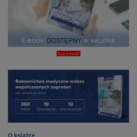
Kup e-book!
O książce