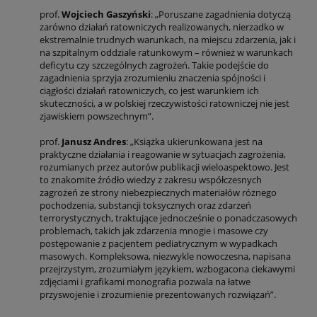
prof.
Wojciech Gaszyński
: „Poruszane zagad­nienia dotyczą
zarówno działań ratowniczych realizowanych, nierzadko w
ekstremalnie trudnych warunkach, na miejscu zdarzenia, jak i
na szpitalnym oddziale ratunkowym – również w warunkach
deficytu czy szczególnych zagrożeń. Takie podejście do
zagadnienia sprzyja zrozu­mieniu znaczenia spójności i
ciągłości działań ratowniczych, co jest warunkiem ich
skuteczności, a w polskiej rzeczywistości ratowniczej nie jest
zjawiskiem powszechnym”.
prof.
Janusz Andres
: „Książka ukierunkowana jest na
praktyczne działania i reagowanie w sytuacjach zagrożenia,
rozumianych przez autorów publikacji wieloaspektowo. Jest
to znakomite źródło wiedzy z zakresu współczesnych
zagrożeń ze strony niebezpiecznych materiałów różnego
pochodzenia, substancji toksycznych oraz zdarzeń
terrorystycz­nych, traktujące jednocześnie o ponadczasowych
problemach, takich jak zdarzenia mnogie i masowe czy
postępowanie z pacjentem pediatrycznym w wypadkach
masowych. Kompleksowa, niezwykle nowoczesna, napisana
przejrzystym, zrozumiałym językiem, wzbogacona ciekawymi
zdjęciami i grafi­kami monografia pozwala na łatwe
przyswojenie i zrozumienie prezentowanych rozwiązań”.