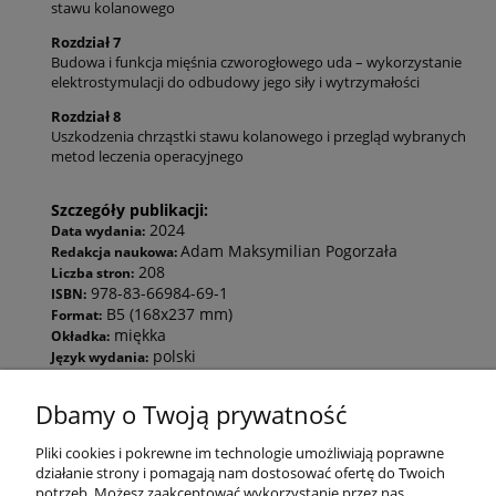
stawu kolanowego
Rozdział 7
Budowa i funkcja mięśnia czworogłowego uda – wykorzystanie
elektrostymulacji do odbudowy jego siły i wytrzymałości
Rozdział 8
Uszkodzenia chrząstki stawu kolanowego i przegląd wybranych
metod leczenia operacyjnego
Szczegóły publikacji:
2024
Data wydania:
Adam Maksymilian Pogorzała
Redakcja naukowa:
208
Liczba stron:
978-83-66984-69-1
ISBN:
B5 (168x237 mm)
Format:
miękka
Okładka:
polski
Język wydania:
Dbamy o Twoją prywatność
Pomoc
Pliki cookies i pokrewne im technologie umożliwiają poprawne
działanie strony i pomagają nam dostosować ofertę do Twoich
potrzeb. Możesz zaakceptować wykorzystanie przez nas
Moje konto