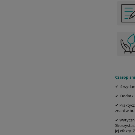
Czasopism
✔ 4 wydani
✔ Dodatki 
✔ Praktycz
znani w br
✔ Wytyczne
Skorzystas
jej efekty