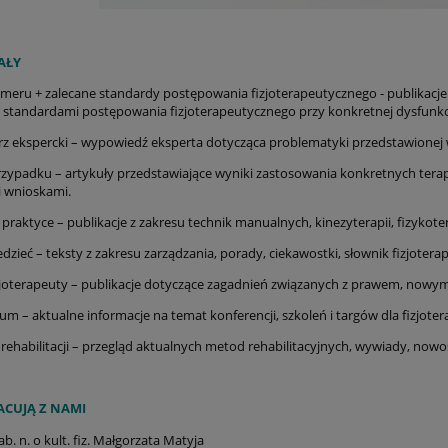
AŁY
meru + zalecane standardy postępowania fizjoterapeutycznego - publikacj
 standardami postępowania fizjoterapeutycznego przy konkretnej dysfunkcj
z ekspercki – wypowiedź eksperta dotycząca problematyki przedstawionej
przypadku – artykuły przedstawiające wyniki zastosowania konkretnych tera
i wnioskami.
praktyce – publikacje z zakresu technik manualnych, kinezyterapii, fizykote
dzieć – teksty z zakresu zarządzania, porady, ciekawostki, słownik fizjotera
zjoterapeuty – publikacje dotyczące zagadnień związanych z prawem, nowymi
um – aktualne informacje na temat konferencji, szkoleń i targów dla fizjote
 rehabilitacji – przegląd aktualnych metod rehabilitacyjnych, wywiady, nowo
CUJĄ Z NAMI
ab. n. o kult. fiz. Małgorzata Matyja