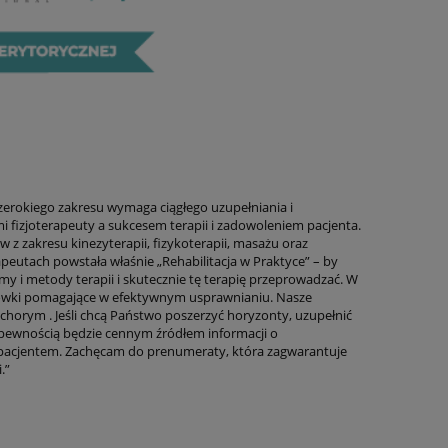
zerokiego zakresu wymaga ciągłego uzupełniania i
i fizjoterapeuty a sukcesem terapii i zadowoleniem pacjenta.
 zakresu kinezyterapii, fizykoterapii, masażu oraz
eutach powstała właśnie „Rehabilitacja w Praktyce” – by
 i metody terapii i skutecznie tę terapię przeprowadzać. W
ówki pomagające w efektywnym usprawnianiu. Nasze
horym . Jeśli chcą Państwo poszerzyć horyzonty, uzupełnić
z pewnością będzie cennym źródłem informacji o
 pacjentem. Zachęcam do prenumeraty, która zagwarantuje
.”