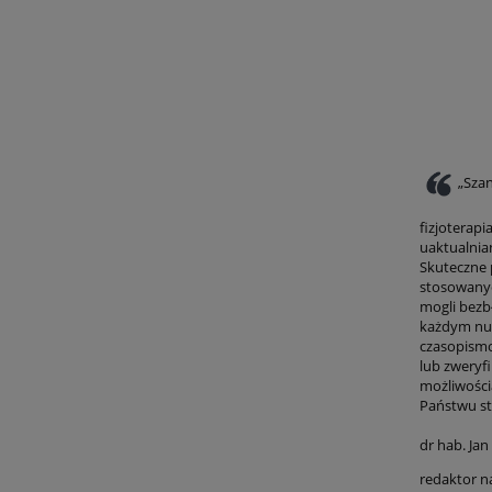
„Sza
fizjoterap
uaktualnia
Skuteczne 
stosowanyc
mogli bezb
każdym nu
czasopismo
lub zweryf
możliwości
Państwu st
dr hab. Jan
redaktor na