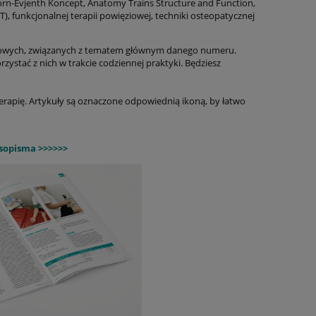
born-Evjenth Koncept, Anatomy Trains Structure and Function,
, funkcjonalnej terapii powięziowej, techniki osteopatycznej
owych, związanych z tematem głównym danego numeru.
zystać z nich w trakcie codziennej praktyki. Będziesz
apię. Artykuły są oznaczone odpowiednią ikoną, by łatwo
asopisma >>>>>>