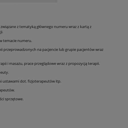
e związane z tematyką głównego numeru wraz z kartą z
i.
 w temacie numeru.
pii przeprowadzonych na pacjencie lub grupie pacjentów wraz
rapii i masażu, prace przeglądowe wraz z propozycją terapii.
peuty.
 ustawami dot. fizjoterapeutów itp.
rapeutów.
ści sprzętowe.