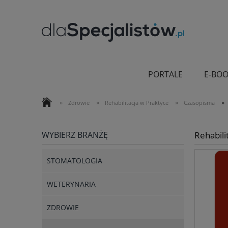
PORTALE
E-BOO
»
»
»
»
Zdrowie
Rehabilitacja w Praktyce
Czasopisma
WYBIERZ BRANŻĘ
Rehabil
STOMATOLOGIA
WETERYNARIA
ZDROWIE