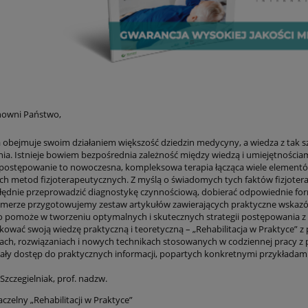
nowni Państwo,
ia obejmuje swoim działaniem większość dziedzin medycyny, a wiedza z tak s
nia. Istnieje bowiem bezpośrednia zależność między wiedzą i umiejętnościam
postępowanie to nowoczesna, kompleksowa terapia łącząca wiele elementów z
h metod fizjoterapeutycznych. Z myślą o świadomych tych faktów fizjoterap
łędnie przeprowadzić diagnostykę czynnościową, dobierać odpowiednie formy
merze przygotowujemy zestaw artykułów zawierających praktyczne wskaz
 pomoże w tworzeniu optymalnych i skutecznych strategii postępowania z c
ikować swoją wiedzę praktyczną i teoretyczną – „Rehabilitacja w Praktyce” 
ach, rozwiązaniach i nowych technikach stosowanych w codziennej pracy z
ały dostęp do praktycznych informacji, popartych konkretnymi przykładami
 Szczegielniak, prof. nadzw.
czelny „Rehabilitacji w Praktyce”