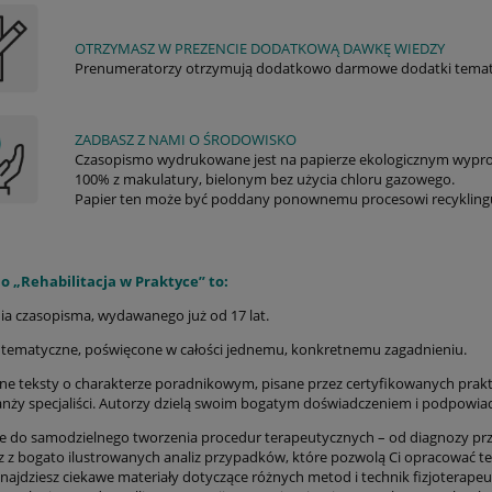
OTRZYMASZ W PREZENCIE DODATKOWĄ DAWKĘ WIEDZY
Prenumeratorzy otrzymują dodatkowo darmowe dodatki temat
ZADBASZ Z NAMI O ŚRODOWISKO
Czasopismo wydrukowane jest na papierze ekologicznym wy
100% z makulatury, bielonym bez użycia chloru gazowego.
Papier ten może być poddany ponownemu procesowi recykling
o „Rehabilitacja w Praktyce” to:
a czasopisma, wydawanego już od 17 lat.
tematyczne, poświęcone w całości jednemu, konkretnemu zagadnieniu.
ne teksty o charakterze poradnikowym, pisane przez certyfikowanych praktyk
anży specjaliści. Autorzy dzielą swoim bogatym doświadczeniem i podpowiada
 do samodzielnego tworzenia procedur terapeutycznych – od diagnozy przez
z z bogato ilustrowanych analiz przypadków, które pozwolą Ci opracować te
. Znajdziesz ciekawe materiały dotyczące różnych metod i technik fizjotera