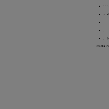
dr h
prof
dr 
dr n
dr E
... i wielu