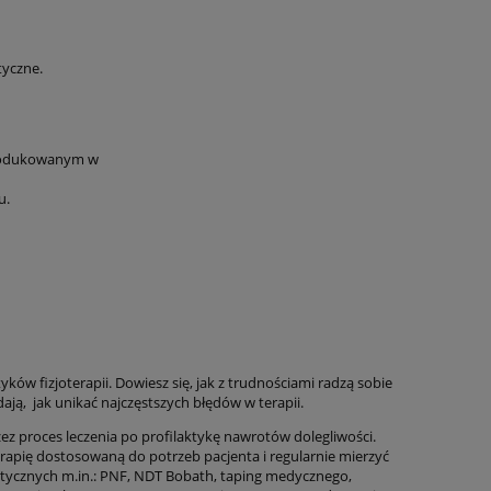
yczne.
produkowanym w
u.
ów fizjoterapii. Dowiesz się, jak z trudnościami radzą sobie
ją, jak unikać najczęstszych błędów w terapii.
 proces leczenia po profilaktykę nawrotów dolegliwości.
rapię dostosowaną do potrzeb pacjenta i regularnie mierzyć
peutycznych m.in.: PNF, NDT Bobath, taping medycznego,