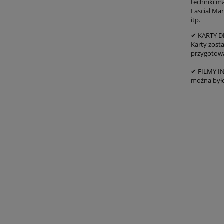
techniki m
Fascial Ma
itp.
✔ KARTY D
Karty zosta
przygotowa
✔ FILMY IN
można było