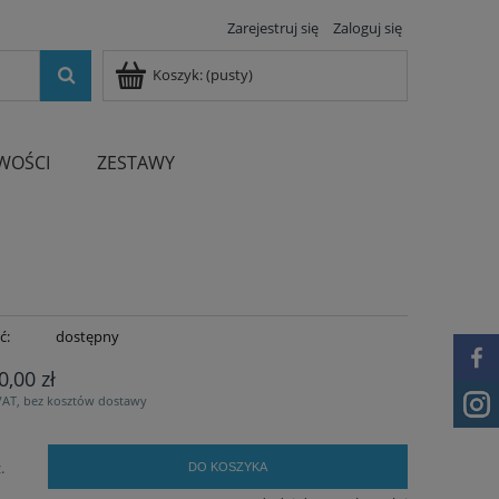
Zarejestruj się
Zaloguj się
Koszyk:
(pusty)
WOŚCI
ZESTAWY
ć:
dostępny
0,00 zł
VAT, bez kosztów dostawy
.
DO KOSZYKA