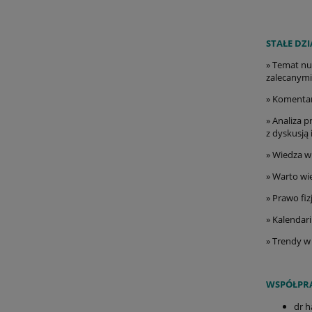
STAŁE DZI
» Temat nu
zalecanymi
» Komentar
» Analiza 
z dyskusją 
» Wiedza w 
» Warto wie
» Prawo fi
» Kalendari
» Trendy w
WSPÓŁPRA
dr h