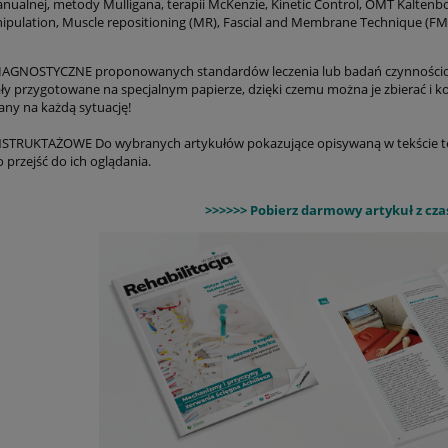
anualnej, metody Mulligana, terapii McKenzie, Kinetic Control, OMT Kalten
nipulation, Muscle repositioning (MR), Fascial and Membrane Technique (FMT)
IAGNOSTYCZNE proponowanych standardów leczenia lub badań czynności
ły przygotowane na specjalnym papierze, dzięki czemu można je zbierać i kor
ny na każdą sytuację!
STRUKTAŻOWE Do wybranych artykułów pokazujące opisywaną w tekście ter
 przejść do ich oglądania.
>>>>>> Pobierz darmowy artykuł z cz