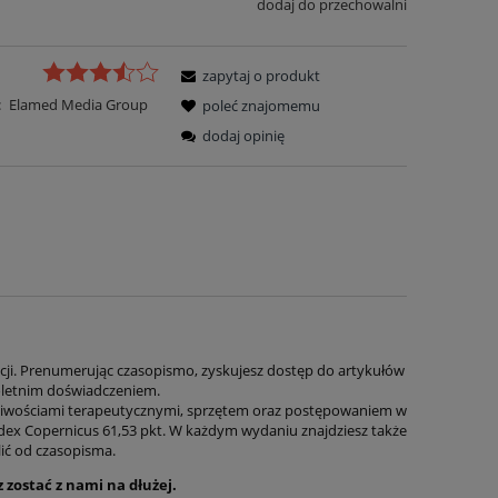
dodaj do przechowalni
zapytaj o produkt
:
Elamed Media Group
poleć znajomemu
dodaj opinię
itacji. Prenumerując czasopismo, zyskujesz dostęp do artykułów
loletnim doświadczeniem.
liwościami terapeutycznymi, sprzętem oraz postępowaniem w
ex Copernicus 61,53 pkt. W każdym wydaniu znajdziesz także
ić od czasopisma.
 zostać z nami na dłużej.