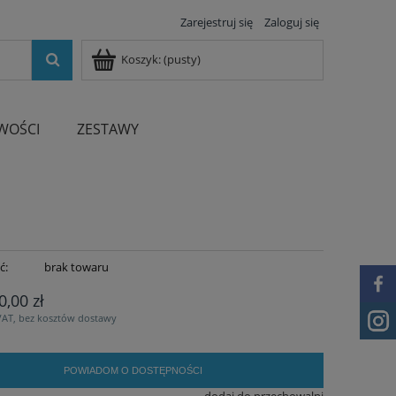
Zarejestruj się
Zaloguj się
Koszyk:
(pusty)
WOŚCI
ZESTAWY
ć:
brak towaru
0,00 zł
VAT, bez kosztów dostawy
POWIADOM O DOSTĘPNOŚCI