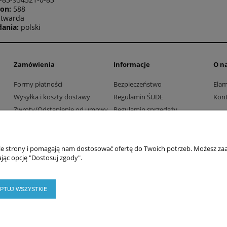
ron:
588
twarda
dania:
polski
Zamówienia
Informacje
O n
Formy płatności
Bezpieczeństwo
Ela
Wysyłka i koszty dostawy
Regulamin ŚUDE
Kont
Zwroty/Odstąpienie od umowy
Regulamin sprzedaży
Współpraca z firmami i
Polityka prywatności
instytucjami
nie strony i pomagają nam dostosować ofertę do Twoich potrzeb. Możesz zaa
jąc opcję "Dostosuj zgody".
PTUJ WSZYSTKIE
2026 © ELAMED. Wszystkie prawa zastrzeżone.