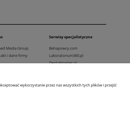
as
Serwisy specjalistyczne
med Media Group
Behapowcy.com
akt i dane firmy
Laboratorium360.pl
Dentalmaster.pl
Dlaprodukcji.pl
Dlaszpitali.pl
Drogowo-mostowy.pl
kceptować wykorzystanie przez nas wszystkich tych plików i przejść
Ratownicy24.pl
Rehabilitacjawpraktyce.pl
Wakcji.pl
Vetkompleksowo.pl