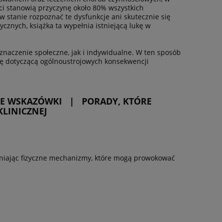
i stanowią przyczynę około 80% wszystkich
w stanie rozpoznać te dysfunkcje ani skutecznie się
znych, książka ta wypełnia istniejącą lukę w
znaczenie społeczne, jak i indywidualne. W ten sposób
zę dotyczącą ogólnoustrojowych konsekwencji
NE WSKAZÓWKI | PORADY, KTÓRE
KLINICZNEJ
śniając fizyczne mechanizmy, które mogą prowokować