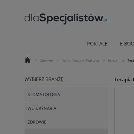
PORTALE
E-BOO
»
»
»
»
Zdrowie
Rehabilitacja w Praktyce
Książki
Tera
WYBIERZ BRANŻĘ
Terapia 
STOMATOLOGIA
WETERYNARIA
ZDROWIE