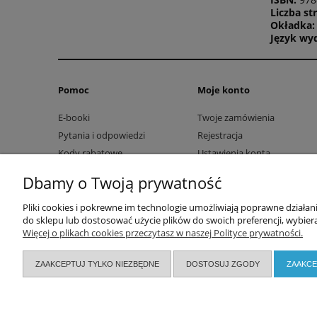
Liczba st
Okładka:
Język wy
Pomoc
Moje konto
E-booki
Twoje zamówienia
Pytania i odpowiedzi
Rejestracja
Kody rabatowe
Ustawienia konta
Przechowalnia
Dbamy o Twoją prywatność
Pliki cookies i pokrewne im technologie umożliwiają poprawne działa
do sklepu lub dostosować użycie plików do swoich preferencji, wybiera
Więcej o plikach cookies przeczytasz w naszej Polityce prywatności.
ZAAKCEPTUJ TYLKO NIEZBĘDNE
DOSTOSUJ ZGODY
ZAAKCE