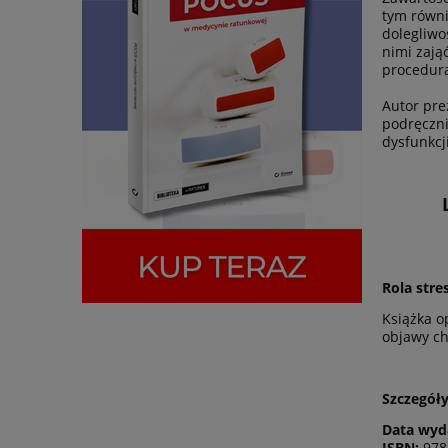
tym równi
dolegliwo
nimi zają
procedura
Autor pre
podręczni
dysfunkcj
Rola stre
Książka o
objawy c
Szczegóły
Data wyd
ISBN:
978