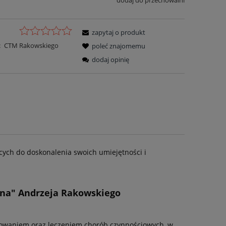
dodaj do przechowalni
zapytaj o produkt
:
CTM Rakowskiego
poleć znajomemu
dodaj opinię
cych do doskonalenia swoich umiejętności i
zna" Andrzeja Rakowskiego
zowaniem oraz leczeniem chorób czynnościowych, w