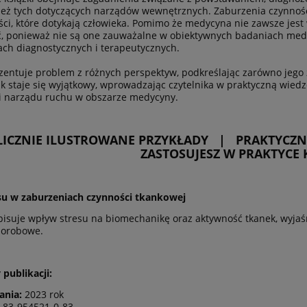
eż tych dotyczących narządów wewnętrznych. Zaburzenia czynnośc
ści, które dotykają człowieka. Pomimo że medycyna nie zawsze jest 
ć, ponieważ nie są one zauważalne w obiektywnych badaniach medyc
ch diagnostycznych i terapeutycznych.
zentuje problem z różnych perspektyw, podkreślając zarówno jego 
k staje się wyjątkowy, wprowadzając czytelnika w praktyczną wied
i narządu ruchu w obszarze medycyny.
LICZNIE ILUSTROWANE PRZYKŁADY | PRAKTYCZ
ZASTOSUJESZ W PRAKTYCE 
su w zaburzeniach czynności tkankowej
pisuje wpływ stresu na biomechanikę oraz aktywność tkanek, wyja
horobowe.
 publikacji:
ania:
2023 rok
-83-954521-0-83