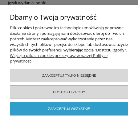
Język wydania: polski
Dbamy o Twoją prywatność
Pomoc
Pliki cookies i pokrewne im technologie umożliwiają poprawne
działanie strony i pomagają nam dostosować ofertę do Twoich
potrzeb. Możesz zaakceptować wykorzystanie przez nas
Moje konto
wszystkich tych plików i przejść do sklepu lub dostosować użycie
plików do swoich preferencji, wybierając opcję "Dostosuj zgody".
Zamówienia
Więcej o plikach cookies przeczytasz w naszej Polityce
prywatności.
Informacje
ZAAKCEPTUJ TYLKO NIEZBĘDNE
O nas
DOSTOSUJ ZGODY
Serwisy specjalistyczne
ZAAKCEPTUJ WSZYSTKIE
Warunki gruntowe w
2026 © ELAMED. Wszystkie prawa zastrzeżone.
DODAJ DO
inżynierii.
KOSZYKA
POKAŻ PEŁNĄ WERSJĘ STRONY
Budownictwo