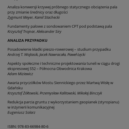
Analiza konwersji krzywej próbnego statycznego obciążenia pala
przy zmianie średnicy oraz długości
Zygmunt Meyer, Kamil Stachecki
Fundamenty palowe z sondowaniem CPT pod podstawą pala
Krzysztof Trojnar, Aleksander Siry
ANALIZA PRZYPADKU
Posadowienie kładki pieszo-rowerowej – studium przypadku
Andrzej T. Wojtasik, Jacek Nawracała, Paweł Łęcki
Aspekty społeczne i techniczne projektowania tuneli w ciągu drogi
ekspresowej S52 – Północna Obwodnica Krakowa
Adam Miziewicz
Awaria przyczółków Mostu Siennickiego przez Martwą Wisłę w
Gdańsku
Krzysztof Żółtowski, Przemysław Kalitowski, Mikołaj Binczyk
Redukcja parcia gruntu z wykorzystaniem geopianek (styropianu)
w inżynierii komunikacyjnej
Eugeniusz Solarz
ISBN: 978-83-66984-80-6