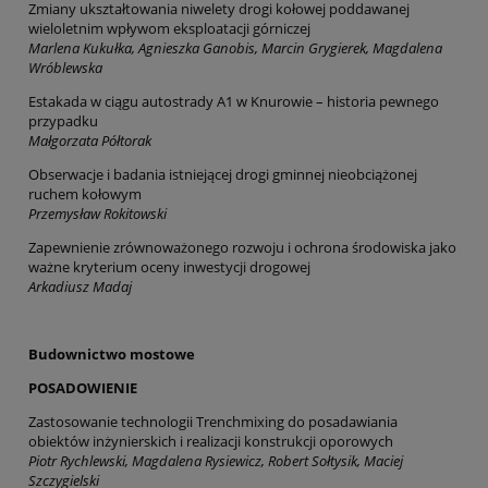
Zmiany ukształtowania niwelety drogi kołowej poddawanej
wieloletnim wpływom eksploatacji górniczej
Marlena Kukułka, Agnieszka Ganobis, Marcin Grygierek, Magdalena
Wróblewska
Estakada w ciągu autostrady A1 w Knurowie – historia pewnego
przypadku
Małgorzata Półtorak
Obserwacje i badania istniejącej drogi gminnej nieobciążonej
ruchem kołowym
Przemysław Rokitowski
Zapewnienie zrównoważonego rozwoju i ochrona środowiska jako
ważne kryterium oceny inwestycji drogowej
Arkadiusz Madaj
Budownictwo mostowe
POSADOWIENIE
Zastosowanie technologii Trenchmixing do posadawiania
obiektów inżynierskich i realizacji konstrukcji oporowych
Piotr Rychlewski, Magdalena Rysiewicz, Robert Sołtysik, Maciej
Szczygielski