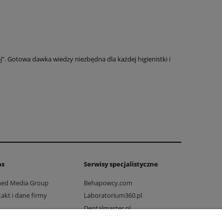
. Gotowa dawka wiedzy niezbędna dla każdej higienistki i
as
Serwisy specjalistyczne
med Media Group
Behapowcy.com
akt i dane firmy
Laboratorium360.pl
Dentalmaster.pl
Dlaprodukcji.pl