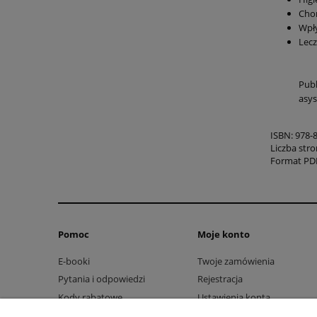
Chor
Wpły
Lecz
Publ
asys
ISBN: 978-
Liczba stro
Format PD
Pomoc
Moje konto
E-booki
Twoje zamówienia
Pytania i odpowiedzi
Rejestracja
Kody rabatowe
Ustawienia konta
Przechowalnia