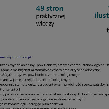
em się z publikacji?
rzenia wydzielania śliny - powikłanie wybranych chorób i stanów ogólnou
e zadania ma higienistka stomatologiczna w profilaktyce onkologicznej
sitis
jako uciążliwe powikłanie leczenia onkologicznego
kłania w jamie ustnej po leczeniu onkologicznym
ępowanie stomatologiczne u pacjentów z niewydolnością serca, wątroby i 
transplantacji
ny patologiczne w jamie ustnej w przebiegu wybranych chorób cywilizacyj
y na stwardnienie rozsiane w gabinecie stomatologicznym
gie w stomatologii – przegląd piśmiennictwa
ena jamy ustnej elementem profilaktyki chorób serca