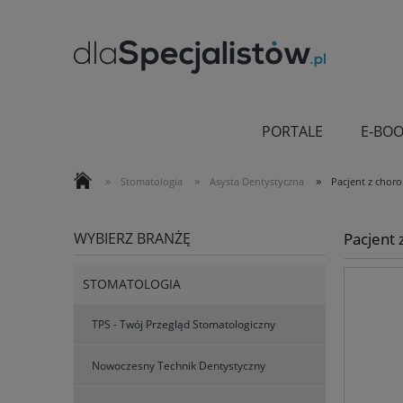
PORTALE
E-BOO
»
»
»
Stomatologia
Asysta Dentystyczna
Pacjent z chor
WYBIERZ BRANŻĘ
Pacjent
STOMATOLOGIA
TPS - Twój Przegląd Stomatologiczny
Nowoczesny Technik Dentystyczny