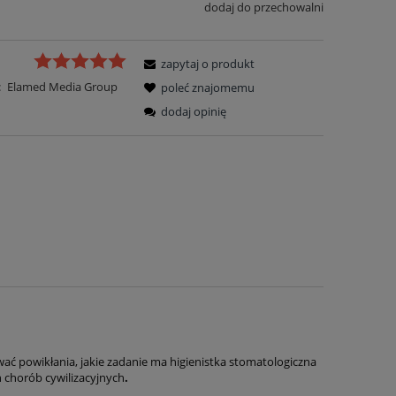
dodaj do przechowalni
zapytaj o produkt
:
Elamed Media Group
poleć znajomemu
dodaj opinię
ać powikłania, jakie zadanie ma higienistka stomatologiczna
h chorób cywilizacyjnych
.