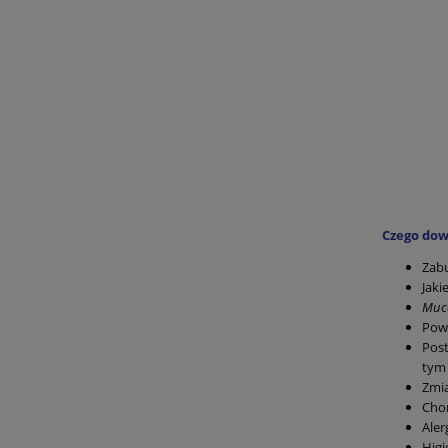
Czego dowi
Zabu
Jaki
Muco
Powi
Post
tym 
Zmia
Chor
Aler
Higi