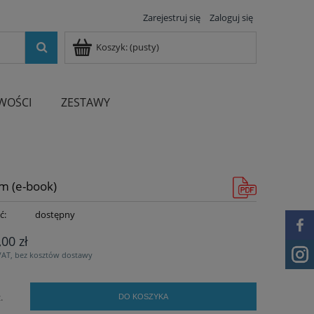
Zarejestruj się
Zaloguj się
Koszyk:
(pusty)
WOŚCI
ZESTAWY
m (e-book)
ć:
dostępny
,00 zł
VAT, bez kosztów dostawy
.
DO KOSZYKA