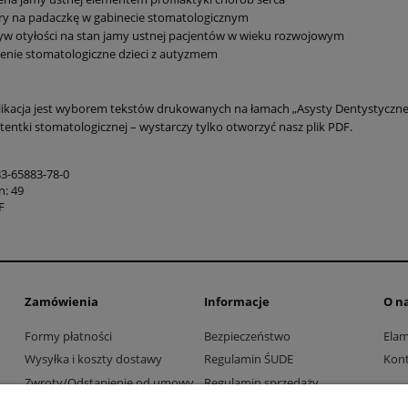
y na padaczkę w gabinecie stomatologicznym
w otyłości na stan jamy ustnej pacjentów w wieku rozwojowym
enie stomatologiczne dzieci z autyzmem
ikacja jest wyborem tekstów drukowanych na łamach „Asysty Dentystycznej”
tentki stomatologicznej – wystarczy tylko otworzyć nasz plik PDF.
83-65883-78-0
n: 49
F
Zamówienia
Informacje
O n
Formy płatności
Bezpieczeństwo
Ela
Wysyłka i koszty dostawy
Regulamin ŚUDE
Kont
Zwroty/Odstąpienie od umowy
Regulamin sprzedaży
Współpraca z firmami i
Polityka prywatności