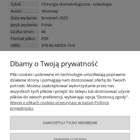
Tytuł:
Chirurgia stomatologiczna - onkologia
Autor:
zbiorowy
Data wydania:
Grudzień 2025
Język wydania:
Polski
Liczba stron:
46
Format pliku:
PDF
ISBN:
978-83-68553-13-0
Dbamy o Twoją prywatność
Pomoc
Pliki cookies i pokrewne im technologie umożliwiają poprawne
działanie strony i pomagają nam dostosować ofertę do Twoich
potrzeb. Możesz zaakceptować wykorzystanie przez nas
Moje konto
wszystkich tych plików i przejść do sklepu lub dostosować użycie
plików do swoich preferencji, wybierając opcję "Dostosuj zgody".
Zamówienia
Więcej o plikach cookies przeczytasz w naszej Polityce
prywatności.
Informacje
ZAAKCEPTUJ TYLKO NIEZBĘDNE
O nas
DOSTOSUJ ZGODY