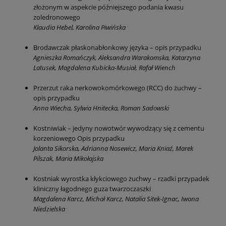
złożonym w aspekcie późniejszego podania kwasu
zoledronowego
Klaudia Hebel, Karolina Piwińska
Brodawczak płaskonabłonkowy języka – opis przypadku
Agnieszka Romańczyk, Aleksandra Warakomska, Katarzyna
Latusek, Magdalena Kubicka-Musiał, Rafał Wiench
Przerzut raka nerkowokomórkowego (RCC) do żuchwy –
opis przypadku
Anna Wiecha, Sylwia Hnitecka, Roman Sadowski
Kostniwiak – jedyny nowotwór wywodzący się z cementu
korzeniowego Opis przypadku
Jolanta Sikorska, Adrianna Nosewicz, Maria Kniaź, Marek
Pilszak, Maria Mikołajska
Kostniak wyrostka kłykciowego żuchwy – rzadki przypadek
kliniczny łagodnego guza twarzoczaszki
Magdalena Karcz, Michał Karcz, Natalia Sitek-Ignac, Iwona
Niedzielska