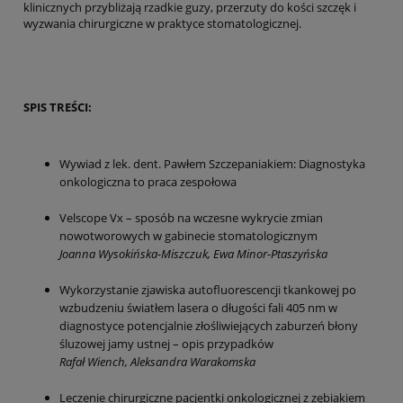
klinicznych przybliżają rzadkie guzy, przerzuty do kości szczęk i
wyzwania chirurgiczne w praktyce stomatologicznej.
SPIS TREŚCI:
Wywiad z lek. dent. Pawłem Szczepaniakiem: Diagnostyka
onkologiczna to praca zespołowa
Velscope Vx – sposób na wczesne wykrycie zmian
nowotworowych w gabinecie stomatologicznym
Joanna Wysokińska-Miszczuk, Ewa Minor-Ptaszyńska
Wykorzystanie zjawiska autofluorescencji tkankowej po
wzbudzeniu światłem lasera o długości fali 405 nm w
diagnostyce potencjalnie złośliwiejących zaburzeń błony
śluzowej jamy ustnej – opis przypadków
Rafał Wiench, Aleksandra Warakomska
Leczenie chirurgiczne pacjentki onkologicznej z zębiakiem