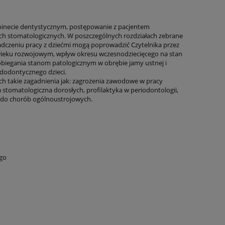
binecie dentystycznym, postępowanie z pacjentem
iach stomatologicznych. W poszczególnych rozdziałach zebrane
iadczeniu pracy z dziećmi mogą poprowadzić Czytelnika przez
 wieku rozwojowym, wpływ okresu wczesnodziecięcego na stan
biegania stanom patologicznym w obrębie jamy ustnej i
dodontycznego dzieci.
ch takie zagadnienia jak: zagrożenia zawodowe w pracy
stomatologiczna dorosłych, profilaktyka w periodontologii,
iu do chorób ogólnoustrojowych.
go