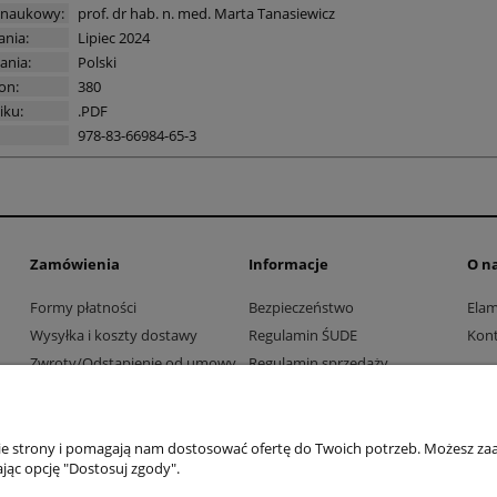
 naukowy:
prof. dr hab. n. med. Marta Tanasiewicz
ania:
Lipiec 2024
ania:
Polski
on:
380
iku:
.PDF
978-83-66984-65-3
Zamówienia
Informacje
O n
Formy płatności
Bezpieczeństwo
Ela
Wysyłka i koszty dostawy
Regulamin ŚUDE
Kont
Zwroty/Odstąpienie od umowy
Regulamin sprzedaży
Współpraca z firmami i
Polityka prywatności
instytucjami
nie strony i pomagają nam dostosować ofertę do Twoich potrzeb. Możesz zaa
jąc opcję "Dostosuj zgody".