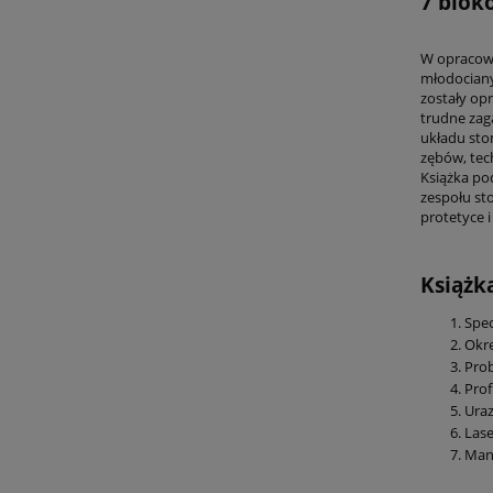
7 blok
W opracowa
młodociany
zostały op
trudne zag
układu sto
zębów, tec
Książka po
zespołu st
protetyce 
Książk
Spec
Okr
Pro
Prof
Uraz
Lase
Mani