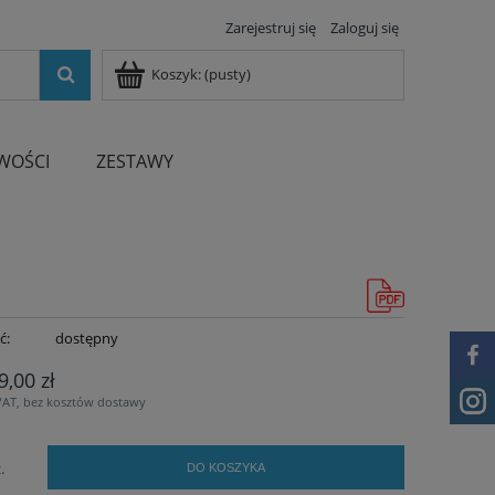
Zarejestruj się
Zaloguj się
Koszyk:
(pusty)
WOŚCI
ZESTAWY
ć:
dostępny
9,00 zł
VAT, bez kosztów dostawy
.
DO KOSZYKA