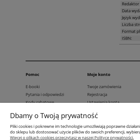
Redaktor
Data wyd
Język wyd
Liczba str
Format pl
ISBN:
Pomoc
Moje konto
E-booki
Twoje zamówienia
Pytania i odpowiedzi
Rejestracja
Kody rabatowe
Ustawienia konta
Przechowalnia
Dbamy o Twoją prywatność
Pliki cookies i pokrewne im technologie umożliwiają poprawne działa
do sklepu lub dostosować użycie plików do swoich preferencji, wybiera
Więcej o plikach cookies przeczytasz w naszej Polityce prywatności.