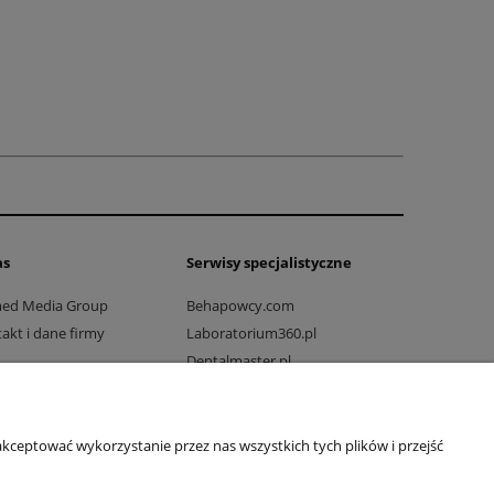
as
Serwisy specjalistyczne
med Media Group
Behapowcy.com
akt i dane firmy
Laboratorium360.pl
Dentalmaster.pl
Dlaprodukcji.pl
Dlaszpitali.pl
Drogowo-mostowy.pl
kceptować wykorzystanie przez nas wszystkich tych plików i przejść
Ratownicy24.pl