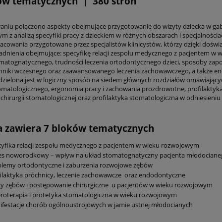
ów tematycznych | 380 stron
niu połączono aspekty obejmujące przygotowanie do wizyty dziecka w ga
m z analizą specyfiki pracy z dzieckiem w różnych obszarach i specjalnośc
racowania przygotowane przez specjalistów klinicystów, którzy dzięki dośw
adnienia obejmujące: specyfikę relacji zespołu medycznego z pacjentem w
matognatycznego, trudności leczenia ortodontycznego dzieci, sposoby zapo
hniki wczesnego oraz zaawansowanego leczenia zachowawczego, a także en
dzielona jest w logiczny sposób na siedem głównych rozdziałów omawiający
omatologicznego, ergonomia pracy i zachowania prozdrowotne, profilaktyka 
i chirurgii stomatologicznej oraz profilaktyka stomatologiczna w odniesien
a zawiera 7 bloków tematycznych
yfika relacji zespołu medycznego z pacjentem w wieku rozwojowym
es noworodkowy – wpływ na układ stomatognatyczny pacjenta młodociane
blemy ortodontyczne i zaburzenia rozwojowe zębów
ilaktyka próchnicy, leczenie zachowawcze oraz endodontyczne
y zębów i postępowanie chirurgiczne u pacjentów w wieku rozwojowym
roterapia i protetyka stomatologiczna w wieku rozwojowym
festacje chorób ogólnoustrojowych w jamie ustnej młodocianych