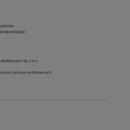
cyklerów
nięcie klasyki
-Badawczym Sp. z o.o.
go Euro-Centrum w Katowicach