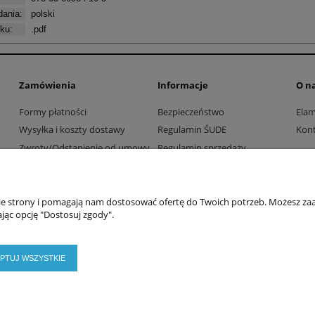
ania:
polski
iku:
.pdf
Zamówienia
Informacje
O n
Formy płatności
Bezpieczeństwo
Ela
Wysyłka i koszty dostawy
Regulamin ŚUDE
Kont
Zwroty/Odstąpienie od umowy
Regulamin sprzedaży
Współpraca z firmami i
Polityka prywatności
instytucjami
nie strony i pomagają nam dostosować ofertę do Twoich potrzeb. Możesz zaa
jąc opcję "Dostosuj zgody".
PTUJ WSZYSTKIE
2026 © ELAMED. Wszystkie prawa zastrzeżone.