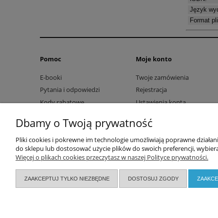
Język wyd
Format pl
Pomoc
Moje konto
E-booki
Twoje zamówienia
Pytania i odpowiedzi
Rejestracja
Kody rabatowe
Ustawienia konta
Przechowalnia
Dbamy o Twoją prywatność
Pliki cookies i pokrewne im technologie umożliwiają poprawne działa
do sklepu lub dostosować użycie plików do swoich preferencji, wybiera
Więcej o plikach cookies przeczytasz w naszej Polityce prywatności.
ZAAKCEPTUJ TYLKO NIEZBĘDNE
DOSTOSUJ ZGODY
ZAAKCE