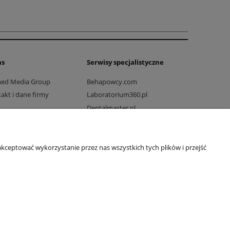
as
Serwisy specjalistyczne
med Media Group
Behapowcy.com
akt i dane firmy
Laboratorium360.pl
Dentalmaster.pl
Dlaprodukcji.pl
Dlaszpitali.pl
Drogowo-mostowy.pl
kceptować wykorzystanie przez nas wszystkich tych plików i przejść
Ratownicy24.pl
Rehabilitacjawpraktyce.pl
Wakcji.pl
Vetkompleksowo.pl