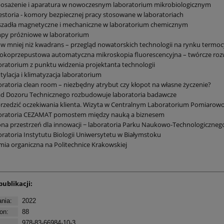
osażenie i aparatura w nowoczesnym laboratorium mikrobiologicznym
storia - komory bezpiecznej pracy stosowane w laboratoriach
szadła magnetyczne i mechaniczne w laboratorium chemicznym
py próżniowe w laboratorium
w mniej niż kwadrans – przegląd nowatorskich technologii na rynku termo
koprzepustowa automatyczna mikroskopia fluorescencyjna – twórcze rozwi
ratorium z punktu widzenia projektanta technologii
ylacja i klimatyzacja laboratorium
ratoria clean room – niezbędny atrybut czy kłopot na własne życzenie?
ąd Dozoru Technicznego rozbudowuje laboratoria badawcze
zedzić oczekiwania klienta. Wizyta w Centralnym Laboratorium Pomiarowo
oratoria CEZAMAT pomostem między nauką a biznesem
ona przestrzeń dla innowacji − laboratoria Parku Naukowo-Technologiczne
ratoria Instytutu Biologii Uniwersytetu w Białymstoku
ia organiczna na Politechnice Krakowskiej
publikacji:
nia:
2022
on:
88
978-83-66984-10-3