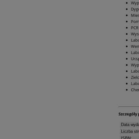
Wyp
Dyge
Mie
Pom
PCR 
Wyso
Labo
Went
Labo
Urz
Wypr
Lab
Ziel
Labo
Chem
Szczegóły 
Data wyda
Liczba str
ISBN: