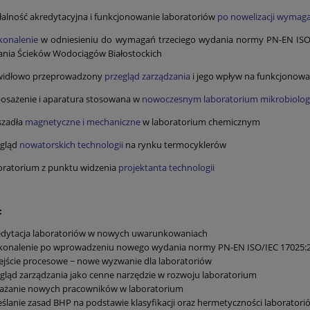
łalność akredytacyjna i funkcjonowanie laboratoriów
po nowelizacji wymaga
konalenie
w odniesieniu do wymagań trzeciego wydania normy PN-EN ISO/IE
nia Ścieków Wodociągów Białostockich
widłowo przeprowadzony
przegląd zarządzania
i jego wpływ na funkcjonowa
osażenie i aparatura stosowana w
nowoczesnym laboratorium mikrobiolo
szadła
magnetyczne i mechaniczne
w laboratorium chemicznym
egląd
nowatorskich technologii
na rynku termocyklerów
oratorium z punktu widzenia
projektanta technologii
:
edytacja laboratoriów w nowych uwarunkowaniach
konalenie po wprowadzeniu nowego wydania normy PN-EN ISO/IEC 17025:
jście procesowe − nowe wyzwanie dla laboratoriów
gląd zarządzania jako cenne narzędzie w rozwoju laboratorium
ażanie nowych pracowników w laboratorium
ślanie zasad BHP na podstawie klasyfikacji oraz hermetyczności laboratori