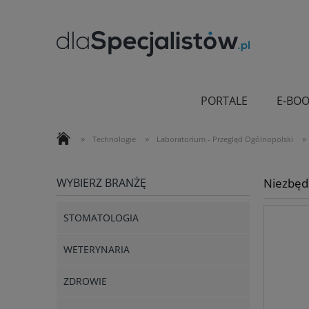
PORTALE
E-BOO
»
»
»
Technologie
Laboratorium - Przegląd Ogólnopolski
WYBIERZ BRANŻĘ
Niezbędn
STOMATOLOGIA
WETERYNARIA
ZDROWIE