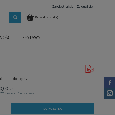
Zarejestruj się
Zaloguj się
Koszyk:
(pusty)
WOŚCI
ZESTAWY
ć:
dostępny
0,00 zł
VAT, bez kosztów dostawy
.
DO KOSZYKA