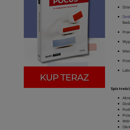
Dzia
Dos
Bada
Pra
Wyp
Mie
Prz
Lab
Spis treści
Akr
Dos
Pode
Prze
Wdr
Okre