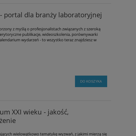
 portal dla branży laboratoryjnej
orzony z myślą o profesjonalistach związanych z szeroką
Merytoryczne publikacje, wideoszkolenia, porównywarki
alendarium wydarzeń - to wszystko teraz znajdziesz w
DO KOSZYKA
um XXI wieku - jakość,
żenie
ujących wielowątkowo tematykę wyzwań, z jakimi mierzą się