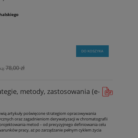
halskiego
DO KOSZYKA
78,00 zł
ką:
tegie, metody, zastosowania (e-
nowią artykuły poświęcone strategiom opracowywania
cznych oraz zagadnieniom derywatyzacji w chromatografii
projektowania metod – od precyzyjnego definiowania celu
warunków pracy, aż po zarządzanie pełnym cyklem życia