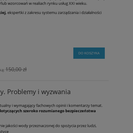
i/lub wzorcowań w realiach rynku usług XXI wieku.
iej
, ekspertki z zakresu systemu zarządzania i działalności
DO KOSZYKA
150,00 zł
ką:
y. Problemy i wyzwania
ualny i wymagający fachowych opinii i komentarzy temat.
 dotyczących szeroko rozumianego bezpieczeństwa
ie jakości wody przeznaczonej do spożycia przez ludzi,
ktyce