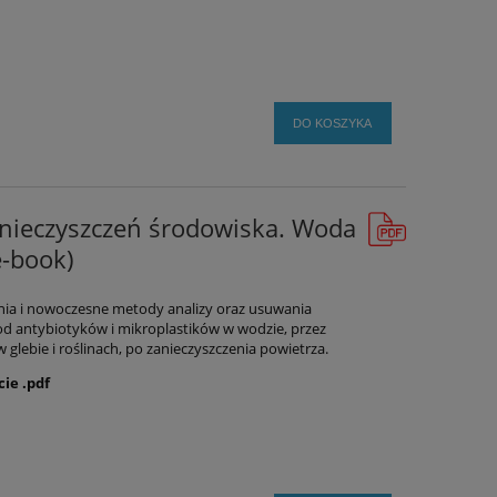
DO KOSZYKA
zanieczyszczeń środowiska. Woda
e-book)
nia i nowoczesne metody analizy oraz usuwania
d antybiotyków i mikroplastików w wodzie, przez
 glebie i roślinach, po zanieczyszczenia powietrza.
ie .pdf