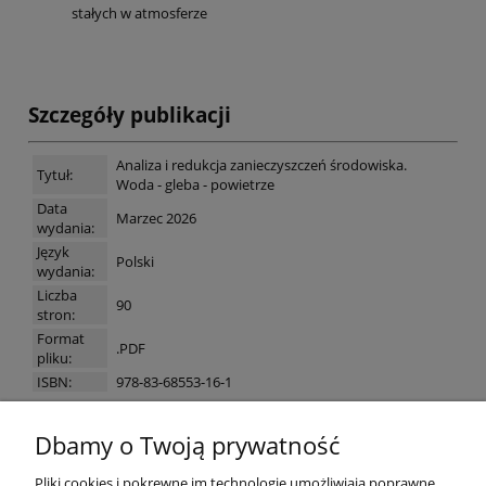
stałych w atmosferze
Szczegóły publikacji
Analiza i redukcja zanieczyszczeń środowiska.
Tytuł:
Woda - gleba - powietrze
Data
Marzec 2026
wydania:
Język
Polski
wydania:
Liczba
90
stron:
Format
.PDF
pliku:
ISBN:
978-83-68553-16-1
Dbamy o Twoją prywatność
Pomoc
Pliki cookies i pokrewne im technologie umożliwiają poprawne