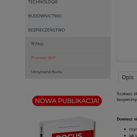
TECHNOLOGIE
BUDOWNICTWO
BEZPIECZEŃSTWO
W Akcji
Promotor BHP
Utrzymanie Ruchu
Opis
Szukasz sk
bezpieczny
Dowiesz si
czym
jak 