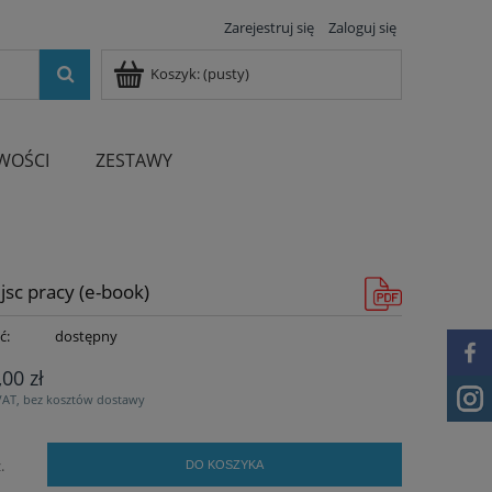
Zarejestruj się
Zaloguj się
Koszyk:
(pusty)
WOŚCI
ZESTAWY
jsc pracy (e-book)
ć:
dostępny
,00 zł
VAT, bez kosztów dostawy
.
DO KOSZYKA