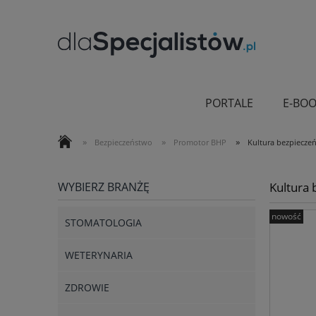
PORTALE
E-BOO
»
»
»
Bezpieczeństwo
Promotor BHP
Kultura bezpieczeń
WYBIERZ BRANŻĘ
Kultura 
nowość
STOMATOLOGIA
WETERYNARIA
ZDROWIE