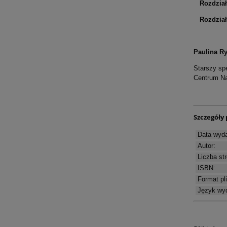
Rozdział
Rozdział 
Paulina R
Starszy sp
Centrum Na
Szczegóły 
Data wyda
Autor:
Liczba str
ISBN:
Format pl
Język wyd