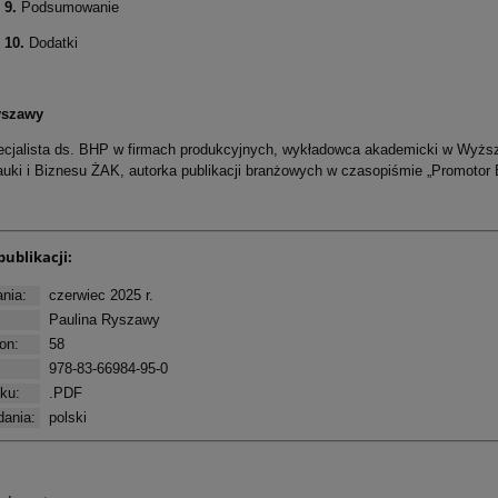
 9.
Podsumowanie
10.
Dodatki
yszawy
ecjalista ds. BHP w firmach produkcyjnych, wykładowca akademicki w Wyż
uki i Biznesu ŻAK, autorka publikacji branżowych w czasopiśmie „Promotor
publikacji:
nia:
czerwiec 2025 r.
Paulina Ryszawy
on:
58
978-83-66984-95-0
iku:
.PDF
ania:
polski