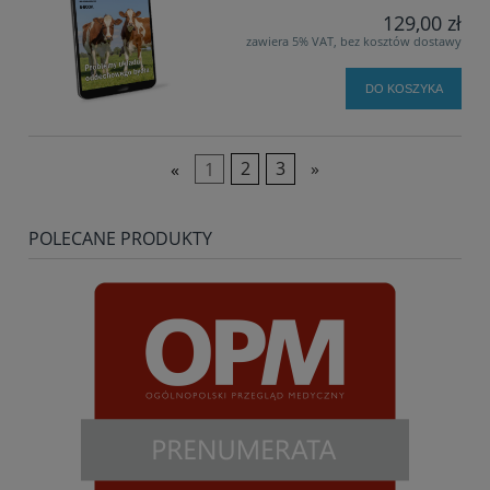
129,00 zł
zawiera 5% VAT, bez kosztów dostawy
DO KOSZYKA
«
1
2
3
»
POLECANE PRODUKTY