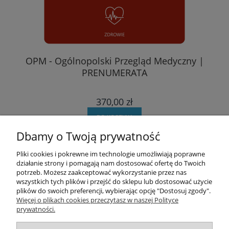
OPM - Ogólnopolski Przegląd Medyczny |
PRENUMERATA
370,00 zł
DO KOSZYKA
Dbamy o Twoją prywatność
Pomoc
Pliki cookies i pokrewne im technologie umożliwiają poprawne
działanie strony i pomagają nam dostosować ofertę do Twoich
potrzeb. Możesz zaakceptować wykorzystanie przez nas
Moje konto
wszystkich tych plików i przejść do sklepu lub dostosować użycie
plików do swoich preferencji, wybierając opcję "Dostosuj zgody".
Zamówienia
Więcej o plikach cookies przeczytasz w naszej Polityce
prywatności.
Informacje