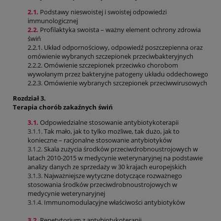
2.1.
Podstawy nieswoistej i swoistej odpowiedzi
immunologicznej
2.2.
Profilaktyka swoista – ważny element ochrony zdrowia
świń
2.2.1. Układ odpornościowy, odpowiedź poszczepienna oraz
omówienie wybranych szczepionek przeciwbakteryjnych
2.2.2. Omówienie szczepionek przeciwko chorobom
wywołanym przez bakteryjne patogeny układu oddechowego
2.2.3. Omówienie wybranych szczepionek przeciwwirusowych
Rozdział 3.
Terapia chorób zakaźnych świń
3.1.
Odpowiedzialne stosowanie antybiotykoterapii
3.1.1.
Tak mało, jak to tylko możliwe, tak dużo, jak to
konieczne – racjonalne stosowanie antybiotyków
3.1.2.
Skala zużycia środków przeciwdrobnoustrojowych w
latach 2010-2015 w medycynie weterynaryjnej na podstawie
analizy danych ze sprzedaży w 30 krajach europejskich
3.1.3.
Najważniejsze wytyczne dotyczące rozważnego
stosowania środków przeciwdrobnoustrojowych w
medycynie weterynaryjnej
3.1.4.
Immunomodulacyjne właściwości antybiotyków
3.2.
Repetytorium z antybiotykoterapii