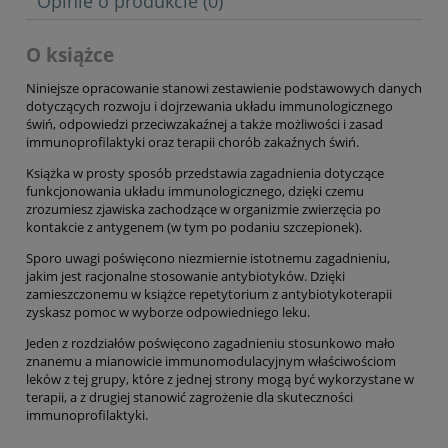
Opinie o produkcie (0)
O książce
Niniejsze opracowanie stanowi zestawienie podstawowych danych
dotyczących rozwoju i dojrzewania układu immunologicznego
świń, odpowiedzi przeciwzakaźnej a także możliwości i zasad
immunoprofilaktyki oraz terapii chorób zakaźnych świń.
Książka w prosty sposób przedstawia zagadnienia dotyczące
funkcjonowania układu immunologicznego, dzięki czemu
zrozumiesz zjawiska zachodzące w organizmie zwierzęcia po
kontakcie z antygenem (w tym po podaniu szczepionek).
Sporo uwagi poświęcono niezmiernie istotnemu zagadnieniu,
jakim jest racjonalne stosowanie antybiotyków. Dzięki
zamieszczonemu w książce repetytorium z antybiotykoterapii
zyskasz pomoc w wyborze odpowiedniego leku.
Jeden z rozdziałów poświęcono zagadnieniu stosunkowo mało
znanemu a mianowicie immunomodulacyjnym właściwościom
leków z tej grupy, które z jednej strony mogą być wykorzystane w
terapii, a z drugiej stanowić zagrożenie dla skuteczności
immunoprofilaktyki.