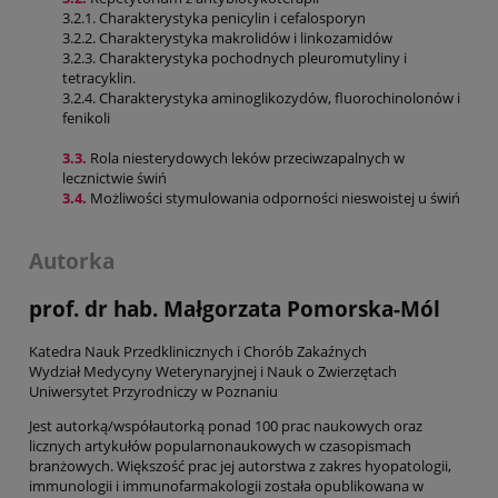
3.2.1. Charakterystyka penicylin i cefalosporyn
3.2.2. Charakterystyka makrolidów i linkozamidów
3.2.3. Charakterystyka pochodnych pleuromutyliny i
tetracyklin.
3.2.4. Charakterystyka aminoglikozydów, fluorochinolonów i
fenikoli
3.3.
Rola niesterydowych leków przeciwzapalnych w
lecznictwie świń
3.4.
Możliwości stymulowania odporności nieswoistej u świń
Autorka
prof. dr hab. Małgorzata Pomorska-Mól
Katedra Nauk Przedklinicznych i Chorób Zakaźnych
Wydział Medycyny Weterynaryjnej i Nauk o Zwierzętach
Uniwersytet Przyrodniczy w Poznaniu
Jest autorką/współautorką ponad 100 prac naukowych oraz
licznych artykułów popularnonaukowych w czasopismach
branżowych. Większość prac jej autorstwa z zakres hyopatologii,
immunologii i immunofarmakologii została opublikowana w