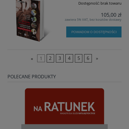
Dostępność:
brak towaru
105,00 zł
zawiera 5% VAT, bez kosztów dostawy
POWIADOM O DOSTĘPNOŚCI
«
1
2
3
4
5
6
»
POLECANE PRODUKTY