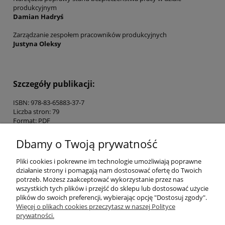
produkcyjnym
Damian Hadryś
Zarządzanie zespołem pracowników produkcyjnych
Justyna Oleksy
Szczegóły publikacji:
ISBN: 978-83-65883-37-7
Liczba stron: 79
Format: PDF
Dbamy o Twoją prywatność
Pomoc
Pliki cookies i pokrewne im technologie umożliwiają poprawne
działanie strony i pomagają nam dostosować ofertę do Twoich
potrzeb. Możesz zaakceptować wykorzystanie przez nas
Moje konto
wszystkich tych plików i przejść do sklepu lub dostosować użycie
plików do swoich preferencji, wybierając opcję "Dostosuj zgody".
Zamówienia
Więcej o plikach cookies przeczytasz w naszej Polityce
prywatności.