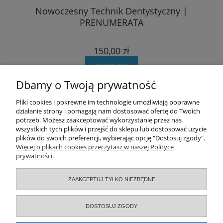
Nowoczesny Technik Dentystyczny |
PRENUMERATA
150,00 zł
DO KOSZYKA
Dbamy o Twoją prywatność
Pomoc
Pliki cookies i pokrewne im technologie umożliwiają poprawne
działanie strony i pomagają nam dostosować ofertę do Twoich
potrzeb. Możesz zaakceptować wykorzystanie przez nas
Moje konto
wszystkich tych plików i przejść do sklepu lub dostosować użycie
plików do swoich preferencji, wybierając opcję "Dostosuj zgody".
Zamówienia
Więcej o plikach cookies przeczytasz w naszej Polityce
prywatności.
Informacje
ZAAKCEPTUJ TYLKO NIEZBĘDNE
O nas
DOSTOSUJ ZGODY
Serwisy specjalistyczne