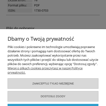
Format pliku:
PDF
ISSN:
1730-0703
Pliki do pobrania:
Magazyn Autostrady | nr 5/2021 | str. 18-19 | Obwodnica
Dbamy o Twoją prywatność
Kędzierzyna-Koźla
Pomoc
Pliki cookies i pokrewne im technologie umożliwiają poprawne
działanie strony i pomagają nam dostosować ofertę do Twoich
potrzeb. Możesz zaakceptować wykorzystanie przez nas
Moje konto
wszystkich tych plików i przejść do sklepu lub dostosować użycie
plików do swoich preferencji, wybierając opcję "Dostosuj zgody".
Zamówienia
Więcej o plikach cookies przeczytasz w naszej Polityce
prywatności.
Informacje
ZAAKCEPTUJ TYLKO NIEZBĘDNE
O nas
DOSTOSUJ ZGODY
Serwisy specjalistyczne