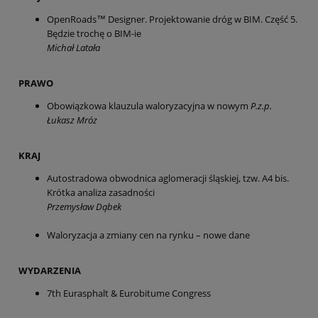
OpenRoads™ Designer. Projektowanie dróg w BIM. Część 5.
Będzie trochę o BIM-ie
Michał Latała
PRAWO
Obowiązkowa klauzula waloryzacyjna w nowym
P.z.p.
Łukasz Mróz
KRAJ
Autostradowa obwodnica aglomeracji śląskiej, tzw. A4 bis.
Krótka analiza zasadności
Przemysław Dąbek
Waloryzacja a zmiany cen na rynku – nowe dane
WYDARZENIA
7th Eurasphalt & Eurobitume Congress