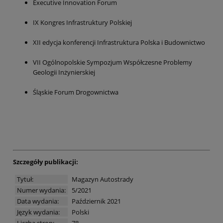
Executive Innovation Forum
IX Kongres Infrastruktury Polskiej
XII edycja konferencji Infrastruktura Polska i Budownictwo
VII Ogólnopolskie Sympozjum Współczesne Problemy
Geologii Inżynierskiej
Śląskie Forum Drogownictwa
Szczegóły publikacji:
Tytuł:
Magazyn Autostrady
Numer wydania:
5/2021
Data wydania:
Październik 2021
Język wydania:
Polski
Liczba stron:
78