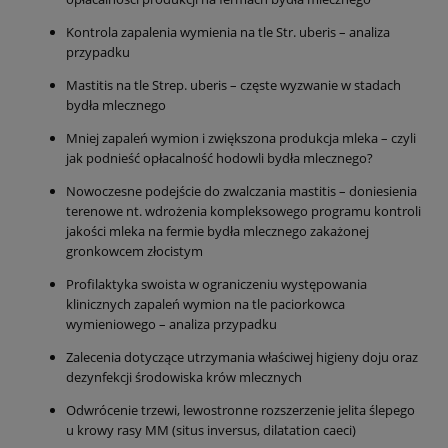
Kontrola zapalenia wymienia na tle Str. uberis – analiza
przypadku
Mastitis na tle Strep. uberis – częste wyzwanie w stadach
bydła mlecznego
Mniej zapaleń wymion i zwiększona produkcja mleka – czyli
jak podnieść opłacalność hodowli bydła mlecznego?
Nowoczesne podejście do zwalczania mastitis – doniesienia
terenowe nt. wdrożenia kompleksowego programu kontroli
jakości mleka na fermie bydła mlecznego zakażonej
gronkowcem złocistym
Profilaktyka swoista w ograniczeniu występowania
klinicznych zapaleń wymion na tle paciorkowca
wymieniowego – analiza przypadku
Zalecenia dotyczące utrzymania właściwej higieny doju oraz
dezynfekcji środowiska krów mlecznych
Odwrócenie trzewi, lewostronne rozszerzenie jelita ślepego
u krowy rasy MM (situs inversus, dilatation caeci)