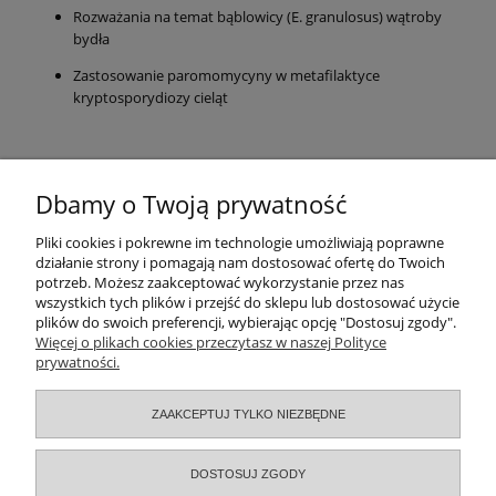
Rozważania na temat bąblowicy (E. granulosus) wątroby
bydła
Zastosowanie paromomycyny w metafilaktyce
kryptosporydiozy cieląt
LICZBA STRON: 132
FORMAT: PDF
Dbamy o Twoją prywatność
Pomoc
Pliki cookies i pokrewne im technologie umożliwiają poprawne
działanie strony i pomagają nam dostosować ofertę do Twoich
potrzeb. Możesz zaakceptować wykorzystanie przez nas
Moje konto
wszystkich tych plików i przejść do sklepu lub dostosować użycie
plików do swoich preferencji, wybierając opcję "Dostosuj zgody".
Zamówienia
Więcej o plikach cookies przeczytasz w naszej Polityce
prywatności.
Informacje
ZAAKCEPTUJ TYLKO NIEZBĘDNE
O nas
DOSTOSUJ ZGODY