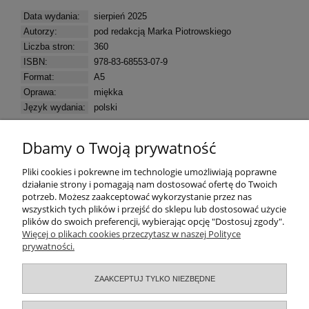
Data wydania:
sierpień 2025
Autorzy:
pod redakcją Marka Piotrowskiego
Liczba stron:
360
ISBN:
978-83-68553-07-9
Format:
A5
Oprawa:
miękka
Język wydania:
polski
Dbamy o Twoją prywatność
Pomoc
Pliki cookies i pokrewne im technologie umożliwiają poprawne
działanie strony i pomagają nam dostosować ofertę do Twoich
potrzeb. Możesz zaakceptować wykorzystanie przez nas
Moje konto
wszystkich tych plików i przejść do sklepu lub dostosować użycie
plików do swoich preferencji, wybierając opcję "Dostosuj zgody".
Zamówienia
Więcej o plikach cookies przeczytasz w naszej Polityce
prywatności.
Informacje
ZAAKCEPTUJ TYLKO NIEZBĘDNE
O nas