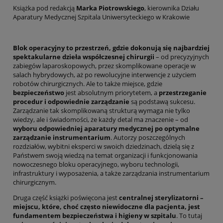
Książka pod redakcją
Marka Piotrowskiego
, kierownika Działu
Aparatury Medycznej Szpitala Uniwersyteckiego w Krakowie
Blok operacyjny to przestrzeń, gdzie dokonują się najbardziej
spektakularne dzieła współczesnej chirurgii
– od precyzyjnych
zabiegów laparoskopowych, przez skomplikowane operacje w
salach hybrydowych, aż po rewolucyjne interwencje z użyciem
robotów chirurgicznych. Ale to także miejsce, gdzie
bezpieczeństwo
jest absolutnym priorytetem, a
przestrzeganie
procedur i odpowiednie zarządzanie
są podstawą sukcesu.
Zarządzanie tak skomplikowaną strukturą wymaga nie tylko
wiedzy, ale i świadomości, że każdy detal ma znaczenie – od
wyboru odpowiedniej aparatury medycznej po optymalne
zarządzanie instrumentarium
. Autorzy poszczególnych
rozdziałów, wybitni eksperci w swoich dziedzinach, dzielą się z
Państwem swoją wiedzą na temat organizacji i funkcjonowania
nowoczesnego bloku operacyjnego, wyboru technologii,
infrastruktury i wyposażenia, a także zarządzania instrumentarium
chirurgicznym.
Druga część książki poświęcona jest
centralnej sterylizatorni –
miejscu, które, choć często niewidoczne dla pacjenta, jest
fundamentem bezpieczeństwa i higieny w szpitalu
. To tutaj