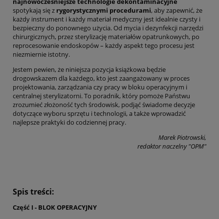
najnowocześniejsze technologie dekontaminacyjne
spotykają się z
rygorystycznymi procedurami
, aby zapewnić, że
każdy instrument i każdy materiał medyczny jest idealnie czysty i
bezpieczny do ponownego użycia. Od mycia i dezynfekcji narzędzi
chirurgicznych, przez sterylizację materiałów opatrunkowych, po
reprocesowanie endoskopów – każdy aspekt tego procesu jest
niezmiernie istotny.
Jestem pewien, że niniejsza pozycja książkowa będzie
drogowskazem dla każdego, kto jest zaangażowany w proces
projektowania, zarządzania czy pracy w bloku operacyjnym i
centralnej sterylizatorni. To poradnik, który pomoże Państwu
zrozumieć złożoność tych środowisk, podjąć świadome decyzje
dotyczące wyboru sprzętu i technologii, a także wprowadzić
najlepsze praktyki do codziennej pracy.
Marek Piotrowski,
redaktor naczelny "OPM"
Spis treści:
Część I - BLOK OPERACYJNY