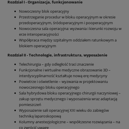
Rozdział I - Organizacja, funkcjonowanie
Nowoczesny blok operacyjny
Przestrzeganie procedur w bloku operacyjnym w okresie
przedoperacyjnym, śródoperacyjnym i pooperacyjnym
Nowoczesna sala operacyjna: wyzwania i kierunki rozwoju w
erze interoperacyjności
Współpraca między szpitalnym oddziałem ratunkowym a
blokiem operacyjnym
Rozdział II - Technologie, infrastruktura, wyposażenie
Telechirurgia – gdy odległość traci znaczenie
Funkcjonalne i wirtualne medyczne obrazowanie 3D –
interdyscyplinarność kształtuje nową erę medycyny
Powietrze i oświetlenie – wyzwania w projektowaniu
nowoczesnego bloku operacyjnego
Sala hybrydowa bloku operacyjnego chirurgii naczyniowej –
zakup sprzętu medycznego i wyposażenia wraz adaptacją
pomieszczeń
Wyposażenie sali operacyjnej XXI wieku do zabiegów
techniką laparoskopową
Kolumny anestezjologiczne – współczesne rozwiązania – na
co zwrócić uwagę