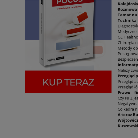
Kalejdosk
Rozmowa
Temat n
Technika 
Diagnostyk
Medyczne 
GE Healthca
Chirurgia 
Metody obr
Postępowan
Bezpiecze
Informaty
Należy zwi
Przegląd
Przegląd a
Przegląd łó
Prawo – f
Czy NFZ je
Negatywna 
Co kadra n
A teraz Bu
Wójtowic
Kuszewsk