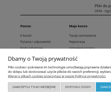
Pliki do 
OPM - Ogól
Pomoc
Moje konto
E-booki
Twoje zamówienia
Pytania i odpowiedzi
Rejestracja
Kody rabatowe
Ustawienia konta
Przechowalnia
Dbamy o Twoją prywatność
Pliki cookies i pokrewne im technologie umożliwiają poprawne działa
do sklepu lub dostosować użycie plików do swoich preferencji, wybiera
Więcej o plikach cookies przeczytasz w naszej Polityce prywatności.
ZAAKCEPTUJ TYLKO NIEZBĘDNE
DOSTOSUJ ZGODY
ZAAKCE