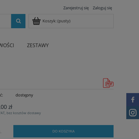
Zarejestruj się
Zaloguj się
Koszyk:
(pusty)
WOŚCI
ZESTAWY
ć:
dostępny
,00 zł
VAT, bez kosztów dostawy
.
DO KOSZYKA