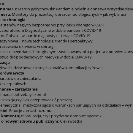
op
 numeru
: Marcin Jędrychowski: Pandemia boleśnie obnażyła wszystkie sła
umeru
: Monitory do prezentacji obrazów radiologicznych − jak wybierać?
– technologia
a stanów nagłych bezpośrednio przy łóżku chorego w OAiIT
Laboratorium Diagnostyczne w dobie pandemii COVID-19
re Polska – wsparcie diagnostyki i terapii COVID-19
naczyniowa − nowe technologie, trendy i perspektywy
azowania ukrwienia w chirurgii
ie z narzędziami chirurgicznymi zastosowanymi u pacjenta z potwierdzo
ństwo dróg oddechowych medyka w dobie COVID-19
zacja
ększać udział nowoczesnych kanałów komunikacji cyfrowej
 porównawczy
paratów do znieczulania
żek szpitalnych
inanse – zarządzanie
st nadal potrzebny i komu?
selekcja,czyli jak przeprowadzić przetarg
iemedyczna i medyczna sądzi o warunkach panujących na oddziałach – wyni
kiel
: Emocje zamiast rozumu
z komentuje
: Saturacja, czyli przydatne domowe aparaciki
i
o nowym zdrowiu publicznym
: Ciekawostka