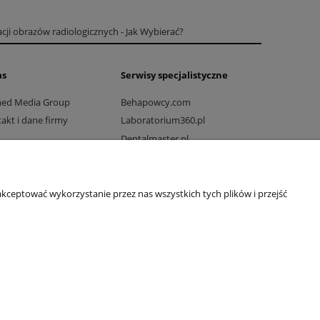
cji obrazów radiologicznych - Jak Wybierać?
as
Serwisy specjalistyczne
med Media Group
Behapowcy.com
akt i dane firmy
Laboratorium360.pl
Dentalmaster.pl
Dlaprodukcji.pl
Dlaszpitali.pl
Drogowo-mostowy.pl
kceptować wykorzystanie przez nas wszystkich tych plików i przejść
Ratownicy24.pl
Rehabilitacjawpraktyce.pl
Wakcji.pl
Vetkompleksowo.pl