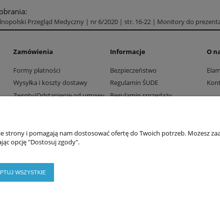
pobrania:
nopolski Przegląd Medyczny | nr 6/2020 | str. 16-22 | Monitory do prezenta
Zamówienia
Informacje
O n
Formy płatności
Bezpieczeństwo
Ela
Wysyłka i koszty dostawy
Regulamin ŚUDE
Kont
Zwroty/Odstąpienie od umowy
Regulamin sprzedaży
Współpraca z firmami i
Polityka prywatności
instytucjami
nie strony i pomagają nam dostosować ofertę do Twoich potrzeb. Możesz zaa
jąc opcję "Dostosuj zgody".
PTUJ WSZYSTKIE
2026 © ELAMED. Wszystkie prawa zastrzeżone.