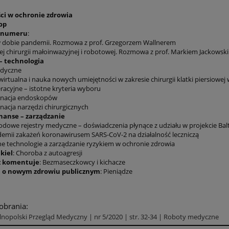
ci w ochronie zdrowia
op
 numeru
:
w dobie pandemii. Rozmowa z prof. Grzegorzem Wallnerem
iej chirurgii małoinwazyjnej i robotowej. Rozmowa z prof. Markiem Jackowsk
– technologia
dyczne
wirtualna i nauka nowych umiejętności w zakresie chirurgii klatki piersiow
acyjne – istotne kryteria wyboru
nacja endoskopów
acja narzędzi chirurgicznych
inanse – zarządzanie
dowe rejestry medyczne – doświadczenia płynące z udziału w projekcie Bal
emii zakażeń koronawirusem SARS-CoV-2 na działalność leczniczą
e technologie a zarządzanie ryzykiem w ochronie zdrowia
kiel
: Choroba z autoagresji
z komentuje
: Bezmaseczkowcy i kichacze
 o nowym zdrowiu publicznym
: Pieniądze
pobrania:
nopolski Przegląd Medyczny | nr 5/2020 | str. 32-34 | Roboty medyczne