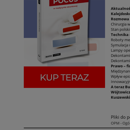
Aktualnoś
Kalejdosk
Rozmowa
Chirurgia 
Stan polsk
Technika 
Roboty me
Symulacja 
Lampy oper
Dekontami
Dekontamin
Prawo – f
Międzynaro
Wpływ epid
Innowacyjn
A teraz Bu
Wójtowic
Kuszewski
Pliki do 
OPM - Ogól