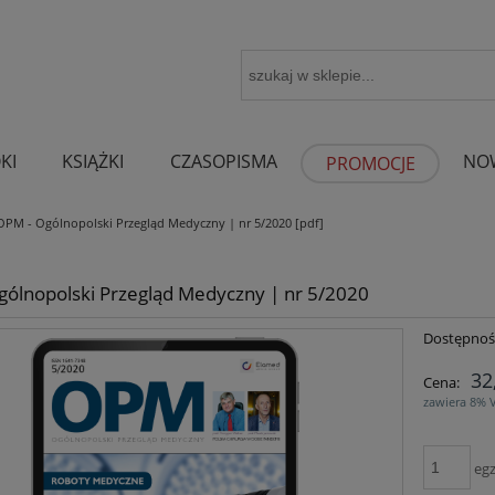
KI
KSIĄŻKI
CZASOPISMA
NO
PROMOCJE
OPM - Ogólnopolski Przegląd Medyczny | nr 5/2020 [pdf]
gólnopolski Przegląd Medyczny | nr 5/2020
Dostępnoś
32
Cena:
zawiera 8% 
egz