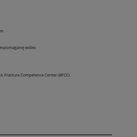
im
ej wspomaganej wideo
tic Fracture Competence Center (BFCC)