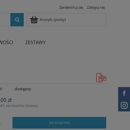
Zarejestruj się
Zaloguj się
Koszyk:
(pusty)
WOŚCI
ZESTAWY
ć:
dostępny
,00 zł
VAT, bez kosztów dostawy
.
DO KOSZYKA