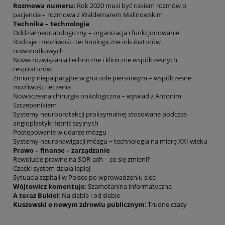
Rozmowa numeru:
Rok 2020 musi być rokiem rozmów o
pacjencie – rozmowa z Waldemarem Malinowskim
Technika – technologia
Oddział neonatologiczny – organizacja i funkcjonowanie
Rodzaje i możliwości technologiczne inkubatorów
noworodkowych
Nowe rozwiązania techniczne i kliniczne współczesnych
respiratorów
Zmiany niepalpacyjne w gruczole piersiowym – współczesne
możliwości leczenia
Nowoczesna chirurgia onkologiczna – wywiad z Antonim
Szczepanikiem
Systemy neuroprotekcji proksymalnej stosowane podczas
angioplastyki tętnic szyjnych
Postępowanie w udarze mózgu
Systemy neuronawigacji mózgu − technologia na miarę XXI wieku
Prawo – finanse – zarządzanie
Rewolucje prawne na SOR-ach – co się zmieni?
Czeski system działa lepiej
Sytuacja szpitali w Polsce po wprowadzeniu sieci
Wójtowicz komentuje
: Szamotanina informatyczna
A teraz Bukiel
: Na siebie i od siebie
Kuszewski o nowym zdrowiu publicznym
: Trudne czasy