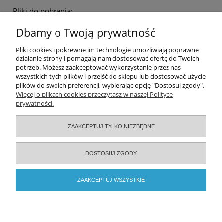
Pliki do pobrania:
OPM - Ogólnopolski Przegląd Medyczny | nr 1/2020 | str. 21-26 |
Dbamy o Twoją prywatność
Oddział neonatologiczny - organizacja i funkcjonowanie
Pomoc
Pliki cookies i pokrewne im technologie umożliwiają poprawne
działanie strony i pomagają nam dostosować ofertę do Twoich
potrzeb. Możesz zaakceptować wykorzystanie przez nas
Moje konto
wszystkich tych plików i przejść do sklepu lub dostosować użycie
plików do swoich preferencji, wybierając opcję "Dostosuj zgody".
Zamówienia
Więcej o plikach cookies przeczytasz w naszej Polityce
prywatności.
Informacje
ZAAKCEPTUJ TYLKO NIEZBĘDNE
O nas
DOSTOSUJ ZGODY
Serwisy specjalistyczne
ZAAKCEPTUJ WSZYSTKIE
2026 © ELAMED. Wszystkie prawa zastrzeżone.
POKAŻ PEŁNĄ WERSJĘ STRONY