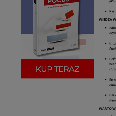
Jaku
Kart
WIEDZA W
Zabu
Agni
Intu
Paul
Pańs
wie
Hube
Emer
Anna
Bari
Fran
WARTO WI