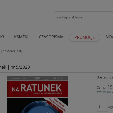
KI
KSIĄŻKI
CZASOPISMA
NO
PROMOCJE
| nr 5/2020 [pdf]
nek | nr 5/2020
Dostępnoś
19
Cena:
zawiera 8% 
egz