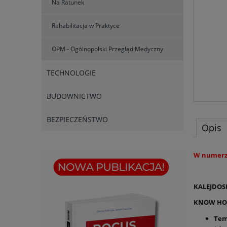
Na Ratunek
Rehabilitacja w Praktyce
OPM - Ogólnopolski Przegląd Medyczny
TECHNOLOGIE
BUDOWNICTWO
BEZPIECZEŃSTWO
Opis
W numerze
KALEJDOS
KNOW H
Tem