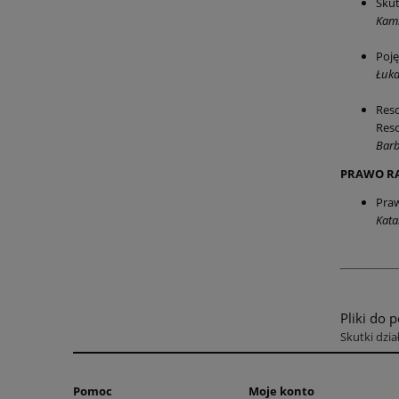
Skut
Kami
Poję
Łuka
Resc
Resc
Barb
PRAWO R
Praw
Kata
Pliki do 
Skutki dzia
Pomoc
Moje konto