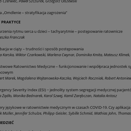
b Czerwiec, Paweł Szczurek, Grzegorz Olszewski
a „Omdlenie – stratyfikacja zagrożenia”
 PRAKTYCE
rzenia rytmu serca u dzieci – tachyarytmie – postępowanie ratownicze
eszka Franczak
bacja w ciąży – trudności i sposób postępowania
a Karska, Wiktor Czarkowski, Marlena Cwynar, Dominika Kmita, Mateusz Klime
twowe Ratownictwo Medyczne – funkcjonowanie i współpraca jednostek sy
ńcowym
rt Marek, Magdalena Wojtanowska-Kaczka, Wojciech Roczniak, Robert Antoniew
gency Severity Index (ESI) − jednolity system segregacji medycznej pacje
 Żądło, Monika Bednarek, Karol Szwej, Kamil Zarębczan, Natalia Antosz
ery językowe w ratownictwie medycznym w czasach COVID-19. Czy aplikac
k Müller, Jennifer Schulze, Philipp Geisler, Sybille Schmid, Mathias John, Thom
EDZIEĆ