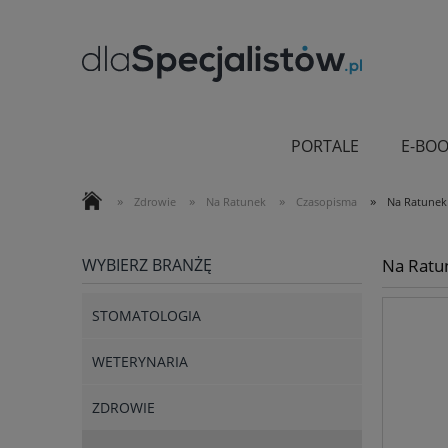
PORTALE
E-BOO
»
»
»
»
Zdrowie
Na Ratunek
Czasopisma
Na Ratunek 
WYBIERZ BRANŻĘ
Na Ratu
STOMATOLOGIA
WETERYNARIA
ZDROWIE