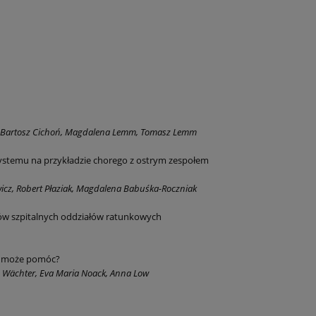
k, Bartosz Cichoń, Magdalena Lemm, Tomasz Lemm
stemu na przykładzie chorego z ostrym zespołem
icz, Robert Płaziak, Magdalena Babuśka-Roczniak
ntów szpitalnych oddziałów ratunkowych
ja może pomóc?
as Wächter, Eva Maria Noack, Anna Low