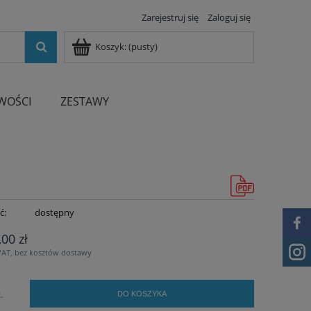
Zarejestruj się
Zaloguj się
Koszyk:
(pusty)
WOŚCI
ZESTAWY
ć:
dostępny
,00 zł
VAT, bez kosztów dostawy
.
DO KOSZYKA