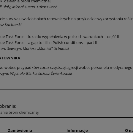
ki działania broni chemicznej
l Biały, Michał Kucap, Łukasz Pach
cie survivalu w działaniach ratowniczych na przykładzie wykorzystania roślin
sz Kucharski
ue Task Force – luka do wypełnienia w polskich warunkach – część II
ue Task Force – a gap to fill in Polish conditions – part II
ara Seweryn, Mariusz „Maniek” Urbaniak
ATOWNIKA
o wobec przypadków coraz częstszej agresji wobec personelu medycznego
rzyna Wąchała-Glinka, Łukasz Ćwienkowski
pobrania:
łania broni chemicznej
Zamówienia
Informacje
O n