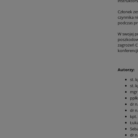
instruktor
Członek ze
czynnika n
podczas pr
W swojej p
poszkodowa
zagrożeń C
konferencj
Autorzy:
st. 
st. 
mgr 
ppłk
dr n
dr n
kpt.
Łuka
Seba
dr n