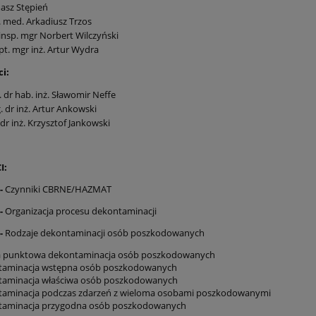
asz Stępień
. med. Arkadiusz Trzos
nsp. mgr Norbert Wilczyński
kpt. mgr inż. Artur Wydra
i:
. dr hab. inż. Sławomir Neffe
. dr inż. Artur Ankowski
 dr inż. Krzysztof Jankowski
I:
 -
Czynniki CBRNE/HAZMAT
 -
Organizacja procesu dekontaminacji
 -
Rodzaje dekontaminacji osób poszkodowanych
 punktowa dekontaminacja osób poszkodowanych
aminacja wstępna osób poszkodowanych
aminacja właściwa osób poszkodowanych
aminacja podczas zdarzeń z wieloma osobami poszkodowanymi
aminacja przygodna osób poszkodowanych