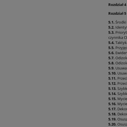
Rozdział 4
Rozdział 5
5.1.
Środki
5.2.
Identy
5.3.
Priory
czynnika 
5.4.
Taktyk
5.5.
Przyję
5.6.
Ewiden
5.7.
Odizol
5.8.
Odizol
5.9.
Usuwan
5.10.
Usuwa
5.11.
Przec
5.12.
Przeci
5.13.
Szybk
5.14.
Szybk
5.15.
Mycie
5.16.
Mycie
5.17.
Dekon
5.18.
Dekon
5.19.
Osusz
5.20.
Osusz