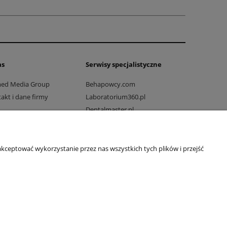
as
Serwisy specjalistyczne
med Media Group
Behapowcy.com
akt i dane firmy
Laboratorium360.pl
Dentalmaster.pl
Dlaprodukcji.pl
Dlaszpitali.pl
Drogowo-mostowy.pl
kceptować wykorzystanie przez nas wszystkich tych plików i przejść
Ratownicy24.pl
Rehabilitacjawpraktyce.pl
Wakcji.pl
Vetkompleksowo.pl