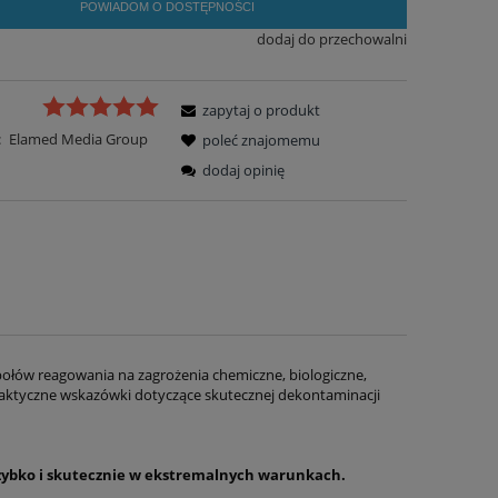
POWIADOM O DOSTĘPNOŚCI
dodaj do przechowalni
zapytaj o produkt
:
Elamed Media Group
poleć znajomemu
dodaj opinię
ołów reagowania na zagrożenia chemiczne, biologiczne,
raktyczne wskazówki dotyczące skutecznej dekontaminacji
szybko i skutecznie w ekstremalnych warunkach.