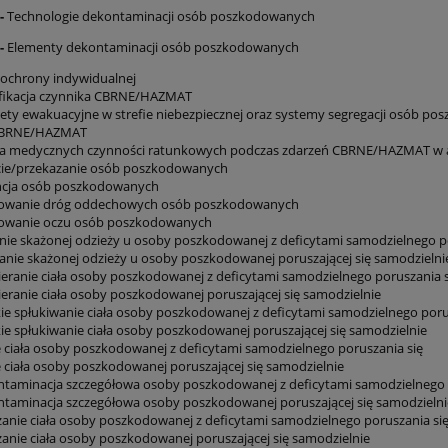
 -
Technologie dekontaminacji osób poszkodowanych
 -
Elementy dekontaminacji osób poszkodowanych
 ochrony indywidualnej
fikacja czynnika CBRNE/HAZMAT
tety ewakuacyjne w strefie niebezpiecznej oraz systemy segregacji osób 
CBRNE/HAZMAT
a medycznych czynności ratunkowych podczas zdarzeń CBRNE/HAZMAT w 
cie/przekazanie osób poszkodowanych
cja osób poszkodowanych
owanie dróg oddechowych osób poszkodowanych
owanie oczu osób poszkodowanych
ie skażonej odzieży u osoby poszkodowanej z deficytami samodzielnego po
nie skażonej odzieży u osoby poszkodowanej poruszającej się samodzielni
ieranie ciała osoby poszkodowanej z deficytami samodzielnego poruszania s
eranie ciała osoby poszkodowanej poruszającej się samodzielnie
ie spłukiwanie ciała osoby poszkodowanej z deficytami samodzielnego poru
ie spłukiwanie ciała osoby poszkodowanej poruszającej się samodzielnie
 ciała osoby poszkodowanej z deficytami samodzielnego poruszania się
 ciała osoby poszkodowanej poruszającej się samodzielnie
taminacja szczegółowa osoby poszkodowanej z deficytami samodzielnego 
taminacja szczegółowa osoby poszkodowanej poruszającej się samodzielni
anie ciała osoby poszkodowanej z deficytami samodzielnego poruszania si
anie ciała osoby poszkodowanej poruszającej się samodzielnie