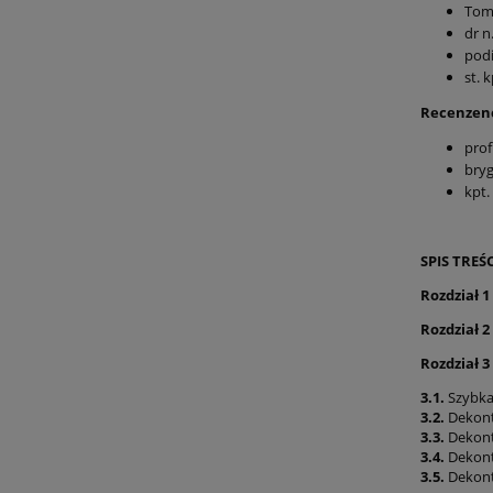
Tom
dr n
podi
st. 
Recenzenc
prof
bryg
kpt.
SPIS TREŚC
Rozdział 1
Rozdział 2
Rozdział 3
3.1.
Szybka
3.2.
Dekont
3.3.
Dekont
3.4.
Dekont
3.5.
Dekont