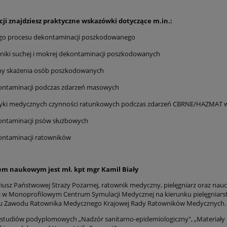
cji znajdziesz praktyczne wskazówki dotyczące m.in.:
ego procesu dekontaminacji poszkodowanego
niki suchej i mokrej dekontaminacji poszkodowanych
ny skażenia osób poszkodowanych
ontaminacji podczas zdarzeń masowych
tyki medycznych czynności ratunkowych podczas zdarzeń CBRNE/HAZMAT 
ontaminacji psów służbowych
ontaminacji ratowników
m naukowym jest mł. kpt mgr Kamil Biały
iusz Państwowej Straży Pożarnej, ratownik medyczny, pielęgniarz oraz naucz
j w Monoprofilowym Centrum Symulacji Medycznej na kierunku pielęgniarst
ju Zawodu Ratownika Medycznego Krajowej Rady Ratowników Medycznych.
studiów podyplomowych „Nadzór sanitarno-epidemiologiczny", „Materiały n