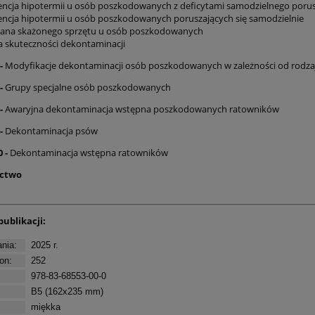
ncja hipotermii u osób poszkodowanych z deficytami samodzielnego porus
ncja hipotermii u osób poszkodowanych poruszających się samodzielnie
na skażonego sprzętu u osób poszkodowanych
 skuteczności dekontaminacji
 -
Modyfikacje dekontaminacji osób poszkodowanych w zależności od rodza
 -
Grupy specjalne osób poszkodowanych
 -
Awaryjna dekontaminacja wstępna poszkodowanych ratowników
 -
Dekontaminacja psów
0 -
Dekontaminacja wstępna ratowników
ictwo
publikacji:
nia:
2025 r.
on:
252
978-83-68553-00-0
B5 (162x235 mm)
miękka