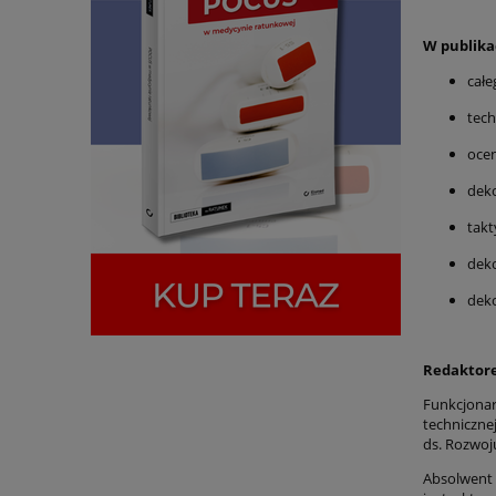
W publika
cał
tech
oce
dek
tak
dek
dek
Redaktore
Funkcjonar
techniczne
ds. Rozwo
Absolwent 