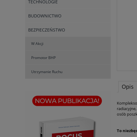
TECHNOLOGIE
BUDOWNICTWO
BEZPIECZEŃSTWO
W Akcji
Promotor BHP
Utrzymanie Ruchu
Opis
Kompleksow
radiacyjne
osób posz
To niezbę