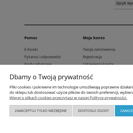
Język wyd
Pomoc
Moje konto
E-booki
Twoje zamówienia
Pytania i odpowiedzi
Rejestracja
Kody rabatowe
Ustawienia konta
Przechowalnia
Dbamy o Twoją prywatność
Pliki cookies i pokrewne im technologie umożliwiają poprawne działa
do sklepu lub dostosować użycie plików do swoich preferencji, wybiera
Więcej o plikach cookies przeczytasz w naszej Polityce prywatności.
ZAAKCEPTUJ TYLKO NIEZBĘDNE
DOSTOSUJ ZGODY
ZAAKCE