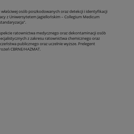
łaściwej osób poszkodowanych oraz detekcji i identyfikacji
cy z Uniwersytetem Jagiellońskim – Collegium Medicum
standaryzacja".
aspekcie ratownictwa medycznego oraz dekontaminacji osób
ecjalistycznych z zakresu ratownictwa chemicznego oraz
czeństwa publicznego oraz uczelnie wyższe. Prelegent
zagrożeń CBRNE/HAZMAT.