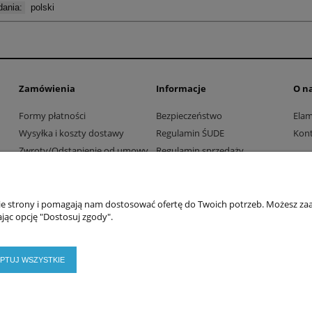
ania:
polski
Zamówienia
Informacje
O n
Formy płatności
Bezpieczeństwo
Ela
Wysyłka i koszty dostawy
Regulamin ŚUDE
Kont
Zwroty/Odstąpienie od umowy
Regulamin sprzedaży
Współpraca z firmami i
Polityka prywatności
instytucjami
nie strony i pomagają nam dostosować ofertę do Twoich potrzeb. Możesz zaa
jąc opcję "Dostosuj zgody".
PTUJ WSZYSTKIE
2026 © ELAMED. Wszystkie prawa zastrzeżone.