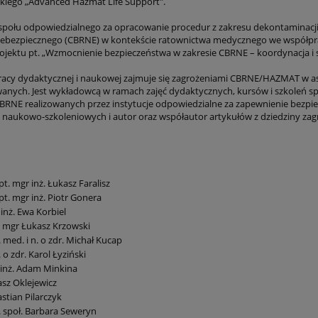
skiego „Advanced Hazmat Life Support".
społu odpowiedzialnego za opracowanie procedur z zakresu dekontaminacji w
iebezpiecznego (CBRNE) w kontekście ratownictwa medycznego we współpra
ojektu pt. „Wzmocnienie bezpieczeństwa w zakresie CBRNE – koordynacja i 
racy dydaktycznej i naukowej zajmuje się zagrożeniami CBRNE/HAZMAT w 
nych. Jest wykładowcą w ramach zajęć dydaktycznych, kursów i szkoleń sp
BRNE realizowanych przez instytucje odpowiedzialne za zapewnienie bezpie
i naukowo-szkoleniowych i autor oraz współautor artykułów z dziedziny 
kpt. mgr inż. Łukasz Faralisz
kpt. mgr inż. Piotr Gonera
inż. Ewa Korbiel
 mgr Łukasz Krzowski
. med. i n. o zdr. Michał Kucap
. o zdr. Karol Łyziński
 inż. Adam Minkina
sz Oklejewicz
stian Pilarczyk
. społ. Barbara Seweryn