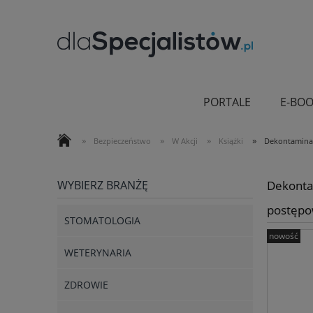
PORTALE
E-BOO
»
»
»
»
Bezpieczeństwo
W Akcji
Książki
Dekontamina
WYBIERZ BRANŻĘ
Dekonta
postępo
STOMATOLOGIA
nowość
WETERYNARIA
ZDROWIE