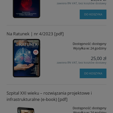
zawiera 8% VAT, bez kosztów dostawy
DO KOSZYKA
Na Ratunek | nr 4/2023 [pdf]
Dostępność:
dostępny
Wysyłka w:
24 godziny
25,00 zł
zawiera 8% VAT, bez kosztów dostawy
DO KOSZYKA
Szpital XXI wieku – rozwiązania projektowe i
infrastrukturalne (e-book) [pdf]
Dostępność:
dostępny
Wysyłka w:
24 godziny