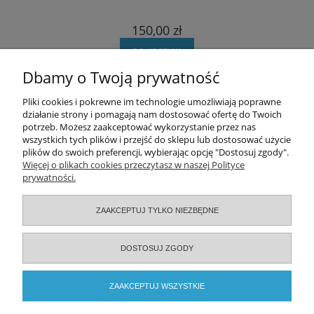
150,00 zł
DO KOSZYKA
Dbamy o Twoją prywatność
Pomoc
Pliki cookies i pokrewne im technologie umożliwiają poprawne
działanie strony i pomagają nam dostosować ofertę do Twoich
potrzeb. Możesz zaakceptować wykorzystanie przez nas
Moje konto
wszystkich tych plików i przejść do sklepu lub dostosować użycie
plików do swoich preferencji, wybierając opcję "Dostosuj zgody".
Zamówienia
Więcej o plikach cookies przeczytasz w naszej Polityce
prywatności.
Informacje
ZAAKCEPTUJ TYLKO NIEZBĘDNE
O nas
DOSTOSUJ ZGODY
Serwisy specjalistyczne
ZAAKCEPTUJ WSZYSTKIE
2026 © ELAMED. Wszystkie prawa zastrzeżone.