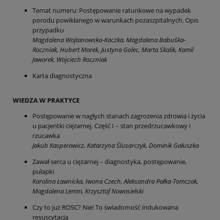
Temat numeru: Postępowanie ratunkowe na wypadek
porodu powikłanego w warunkach pozaszpitalnych. Opis
przypadku
Magdalena Wojtanowska-Kaczka, Magdalena Babuśka-
Roczniak, Hubert Marek, Justyna Golec, Marta Skalik, Kamil
Jaworek, Wojciech Roczniak
Karta diagnostyczna
WIEDZA W PRAKTYCE
Postępowanie w nagłych stanach zagrożenia zdrowia i życia
u pacjentki ciężarnej. Część I – stan przedrzucawkowy i
rzucawka
Jakub Kasperowicz, Katarzyna Ślusarczyk, Dominik Gałuszka
Zawał serca u ciężarnej – diagnostyka, postępowanie,
pułapki
Karolina Ławnicka, Iwona Czech, Aleksandra Pałka-Tomczak,
Magdalena Lemm, Krzysztof Nowosielski
Czy to już ROSC? Nie! To świadomość indukowana
resuscytacją