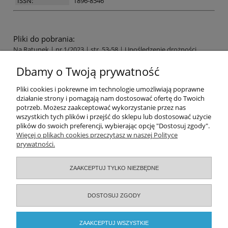
ISSN:
1896-8546
Pliki do pobrania:
Na Ratunek | nr 1/2023 | str. 53-58 | Upośledzenie drożności
górnych dróg oddechowych w kontekście badania fizykalnego
Dbamy o Twoją prywatność
jamy ustnej pacjenta
Pomoc
Pliki cookies i pokrewne im technologie umożliwiają poprawne
działanie strony i pomagają nam dostosować ofertę do Twoich
potrzeb. Możesz zaakceptować wykorzystanie przez nas
Moje konto
wszystkich tych plików i przejść do sklepu lub dostosować użycie
plików do swoich preferencji, wybierając opcję "Dostosuj zgody".
Zamówienia
Więcej o plikach cookies przeczytasz w naszej Polityce
prywatności.
Informacje
ZAAKCEPTUJ TYLKO NIEZBĘDNE
O nas
DOSTOSUJ ZGODY
Serwisy specjalistyczne
ZAAKCEPTUJ WSZYSTKIE