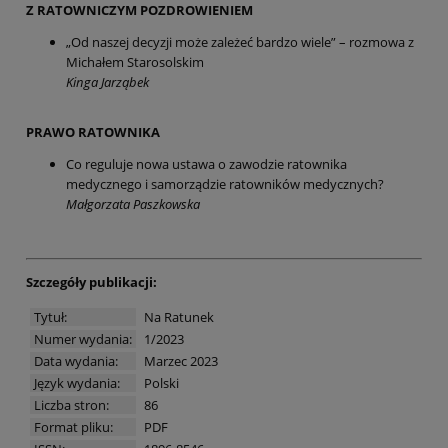
Z RATOWNICZYM POZDROWIENIEM
„Od naszej decyzji może zależeć bardzo wiele” – rozmowa z
Michałem Starosolskim
Kinga Jarząbek
PRAWO RATOWNIKA
Co reguluje nowa ustawa o zawodzie ratownika
medycznego i samorządzie ratowników medycznych?
Małgorzata Paszkowska
Szczegóły publikacji:
Tytuł:
Na Ratunek
Numer wydania:
1/2023
Data wydania:
Marzec 2023
Język wydania:
Polski
Liczba stron:
86
Format pliku:
PDF