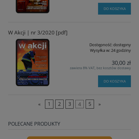
DO KOSZYKA
W Akcji | nr 3/2020 [pdf]
Dostępność:
dostępny
Wysyłka w:
24 godziny
30,00 zł
zawiera 8% VAT, bez kosztów dostawy
DO KOSZYKA
«
1
2
3
4
5
»
POLECANE PRODUKTY