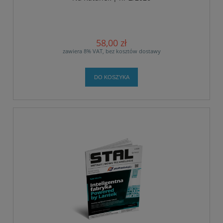
58,00 zł
zawiera 8% VAT, bez kosztów dostawy
DO KOSZYKA