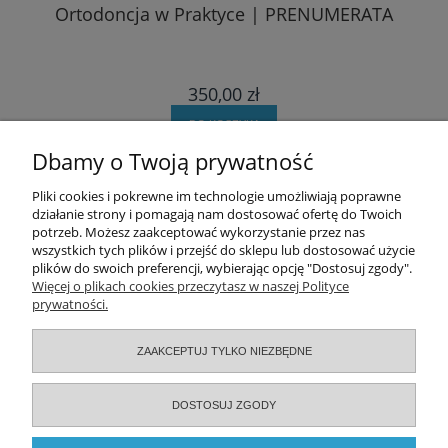
Ortodoncja w Praktyce | PRENUMERATA
350,00 zł
DO KOSZYKA
Dbamy o Twoją prywatność
Pomoc
Pliki cookies i pokrewne im technologie umożliwiają poprawne
działanie strony i pomagają nam dostosować ofertę do Twoich
potrzeb. Możesz zaakceptować wykorzystanie przez nas
Moje konto
wszystkich tych plików i przejść do sklepu lub dostosować użycie
plików do swoich preferencji, wybierając opcję "Dostosuj zgody".
Zamówienia
Więcej o plikach cookies przeczytasz w naszej Polityce
prywatności.
Informacje
ZAAKCEPTUJ TYLKO NIEZBĘDNE
O nas
DOSTOSUJ ZGODY
Serwisy specjalistyczne