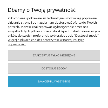
DO KOSZYKA
Dbamy o Twoją prywatność
Pomoc
Pliki cookies i pokrewne im technologie umożliwiają poprawne
działanie strony i pomagają nam dostosować ofertę do Twoich
potrzeb. Możesz zaakceptować wykorzystanie przez nas
Moje konto
wszystkich tych plików i przejść do sklepu lub dostosować użycie
plików do swoich preferencji, wybierając opcję "Dostosuj zgody".
Zamówienia
Więcej o plikach cookies przeczytasz w naszej Polityce
prywatności.
Informacje
ZAAKCEPTUJ TYLKO NIEZBĘDNE
O nas
DOSTOSUJ ZGODY
Serwisy specjalistyczne
ZAAKCEPTUJ WSZYSTKIE
2026 © ELAMED. Wszystkie prawa zastrzeżone.
POKAŻ PEŁNĄ WERSJĘ STRONY
Sklep internetowy Shoper.pl