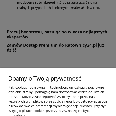
medycyny ratunkowej
, którzy pragną uczyć się na
realnych przypadkach klinicznych i materiałach wideo.
Pracuj bez stresu, bazując na wiedzy najlepszych
ekspertów.
Zamów Dostęp Premium do Ratownicy24.pl już
dziś!
Dbamy o Twoją prywatność
Pomoc
Pliki cookies i pokrewne im technologie umożliwiają poprawne
działanie strony i pomagają nam dostosować ofertę do Twoich
potrzeb. Możesz zaakceptować wykorzystanie przez nas
Moje konto
wszystkich tych plików i przejść do sklepu lub dostosować użycie
plików do swoich preferencji, wybierając opcję "Dostosuj zgody".
Zamówienia
Więcej o plikach cookies przeczytasz w naszej Polityce
prywatności.