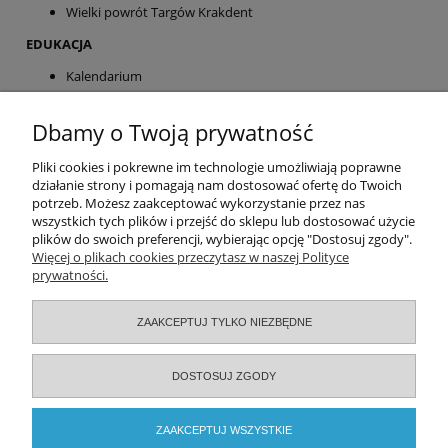
Wielki powrót Targów Krakdent
EDUKACJA
Kalendarium
Pliki do pobrania:
Dbamy o Twoją prywatność
Ochraniacze na zęby dla sportowców
Pomoc
Pliki cookies i pokrewne im technologie umożliwiają poprawne
działanie strony i pomagają nam dostosować ofertę do Twoich
potrzeb. Możesz zaakceptować wykorzystanie przez nas
Moje konto
wszystkich tych plików i przejść do sklepu lub dostosować użycie
plików do swoich preferencji, wybierając opcję "Dostosuj zgody".
Zamówienia
Więcej o plikach cookies przeczytasz w naszej Polityce
prywatności.
Informacje
ZAAKCEPTUJ TYLKO NIEZBĘDNE
O nas
DOSTOSUJ ZGODY
Serwisy specjalistyczne
ZAAKCEPTUJ WSZYSTKIE