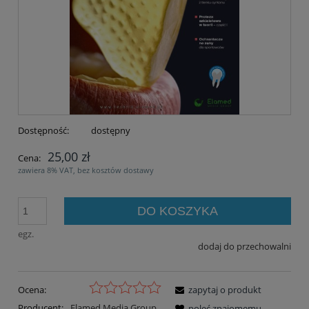
Dostępność:
dostępny
25,00 zł
Cena:
zawiera 8% VAT, bez kosztów dostawy
DO KOSZYKA
egz.
dodaj do przechowalni
Ocena:
zapytaj o produkt
Producent:
Elamed Media Group
poleć znajomemu