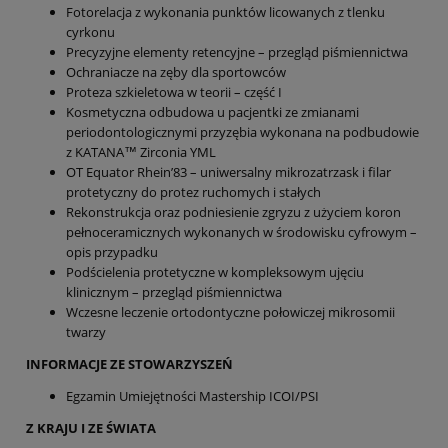
Fotorelacja z wykonania punktów licowanych z tlenku
cyrkonu
Precyzyjne elementy retencyjne – przegląd piśmiennictwa
Ochraniacze na zęby dla sportowców
Proteza szkieletowa w teorii – część I
Kosmetyczna odbudowa u pacjentki ze zmianami
periodontologicznymi przyzębia wykonana na podbudowie
z KATANA™ Zirconia YML
OT Equator Rhein’83 – uniwersalny mikrozatrzask i filar
protetyczny do protez ruchomych i stałych
Rekonstrukcja oraz podniesienie zgryzu z użyciem koron
pełnoceramicznych wykonanych w środowisku cyfrowym –
opis przypadku
Podścielenia protetyczne w kompleksowym ujęciu
klinicznym – przegląd piśmiennictwa
Wczesne leczenie ortodontyczne połowiczej mikrosomii
twarzy
INFORMACJE ZE STOWARZYSZEŃ
Egzamin Umiejętności Mastership ICOI/PSI
Z KRAJU I ZE ŚWIATA